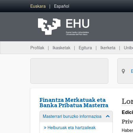
Eduki nagusira joan
Euskara
Español
Profilak
Ikasketak
Egitura
Ikerketa
Unib
Finantza Merkatuak eta
Lo
Banka Pribatua Masterra
Edic
Masterrari buruzko informazioa
Erakutsi/izkut
Pri
Helburuak eta hartzaileak
Haber