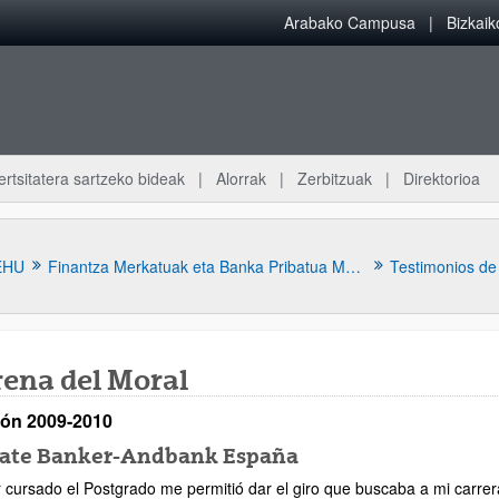
Arabako Campusa
Bizkai
ertsitatera sartzeko bideak
Alorrak
Zerbitzuak
Direktorioa
EHU
Finantza Merkatuak eta Banka Pribatua Masterra
Testimonios de
rena del Moral
ión 2009-2010
atu azpiorriak
vate Banker-Andbank España
 cursado el Postgrado me permitió dar el giro que buscaba a mi carrer