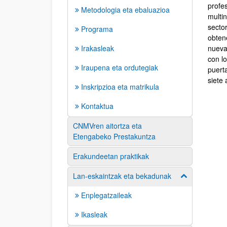
profe
Metodologia eta ebaluazioa
multin
sector
Programa
obten
Irakasleak
nueva
con l
Iraupena eta ordutegiak
puert
siete 
Inskripzioa eta matrikula
Kontaktua
CNMVren aitortza eta
Etengabeko Prestakuntza
Erakundeetan praktikak
Lan-eskaintzak eta bekadunak
Erakutsi/izkut
Enplegatzaileak
Ikasleak