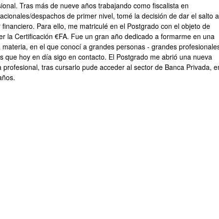
sional. Tras más de nueve años trabajando como fiscalista en
acionales/despachos de primer nivel, tomé la decisión de dar el salto a
 financiero. Para ello, me matriculé en el Postgrado con el objeto de
er la Certificación €FA. Fue un gran año dedicado a formarme en una
 materia, en el que conocí a grandes personas - grandes profesionale
os que hoy en día sigo en contacto. El Postgrado me abrió una nueva
a profesional, tras cursarlo pude acceder al sector de Banca Privada, 
años.
atu azpiorriak