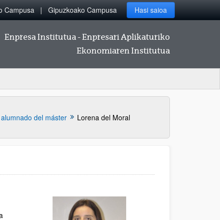
ko Campusa
Gipuzkoako Campusa
Hasi saioa
Enpresa Institutua - Enpresari Aplikaturiko
Ekonomiaren Institutua
 alumnado del máster
Lorena del Moral
a