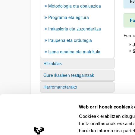
Ev
Metodologia eta ebaluazioa
Programa eta egitura
Fo
Irakasleria eta zuzendaritza
Forma
Iraupena eta ordutegia
J
S
Izena ematea eta matrikula
Hitzaldiak
Gure ikasleen testigantzak
Harremanetarako
Web orri honek cookieak e
Cookieak erabiltzen ditugu
funtzionaltasunak eskaintz
buruzko informazioa partek