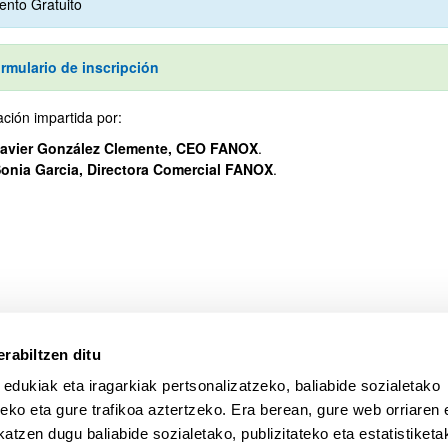
ento Gratuito
rmulario de inscripción
ción impartida por:
avier González Clemente, CEO FANOX
.
onia Garcia, Directora Comercial FANOX
.
rabiltzen ditu
 edukiak eta iragarkiak pertsonalizatzeko, baliabide sozialetako
eko eta gure trafikoa aztertzeko. Era berean, gure web orriaren e
atzen dugu baliabide sozialetako, publizitateko eta estatistiketa