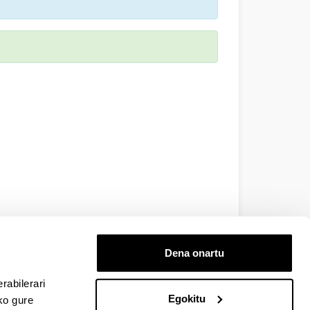
Dena onartu
rabilerari
Egokitu
ko gure