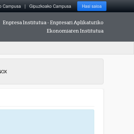
ko Campusa
Gipuzkoako Campusa
Hasi saioa
Enpresa Institutua - Enpresari Aplikaturiko
Ekonomiaren Institutua
ANOX