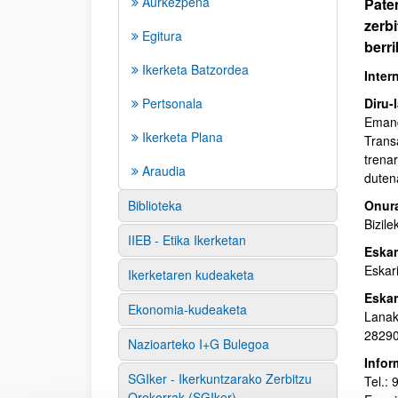
Aurkezpena
Pate
zerbi
Egitura
berr
Ikerketa Batzordea
Inter
Pertsonala
Diru-
Emang
Ikerketa Plana
Trans
trena
Araudia
duten
Biblioteka
Onur
Bizile
IIEB - Etika Ikerketan
Eskar
Eskar
Ikerketaren kudeaketa
Eskar
Ekonomia-kudeaketa
Lanak
28290
Nazioarteko I+G Bulegoa
Infor
SGIker - Ikerkuntzarako Zerbitzu
Tel.:
Orokorrak (SGIker)