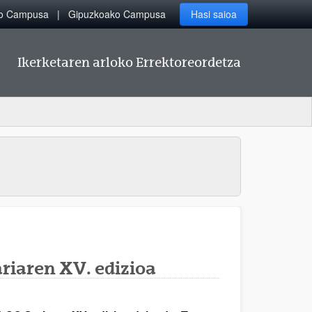
ko Campusa
Gipuzkoako Campusa
Hasi saioa
Ikerketaren arloko Errektoreordetza
riaren XV. edizioa