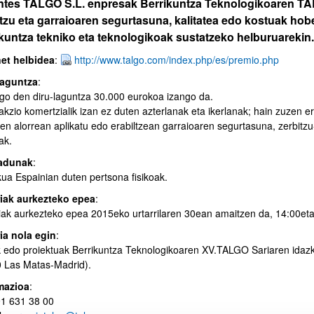
ntes TALGO S.L. enpresak Berrikuntza Teknologikoaren TALG
tzu eta garraioaren segurtasuna, kalitatea edo kostuak hobe
ikuntza tekniko eta teknologikoak sustatzeko helburuarekin.
net helbidea
:
http://www.talgo.com/index.php/es/premio.php
laguntza
:
o den diru-laguntza 30.000 eurokoa izango da.
akzio komertzialik izan ez duten azterlanak eta ikerlanak; hain zuzen 
ren alorrean aplikatu edo erabiltzean garraioaren segurtasuna, zerbitz
ak.
adunak
:
kua Espainian duten pertsona fisikoak.
iak aurkezteko epea
:
iak aurkezteko epea 2015eko urtarrilaren 30ean amaitzen da, 14:00eta
ia nola egin
:
 edo proiektuak Berrikuntza Teknologikoaren XV.TALGO Sariaren idazka
 Las Matas-Madrid).
mazioa
:
 91 631 38 00