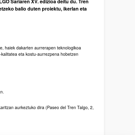
O Sariaren XV. edizioa deitu du. Tren
tzeko balio duten proiektu, ikerlan eta
ere, haiek dakarten aurrerapen teknologikoa
u-kalitatea eta kostu-aurrezpena hobetzen
n.
ritzan aurkeztuko dira (Paseo del Tren Talgo, 2,