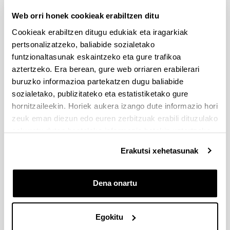
eskaerak
Web orri honek cookieak erabiltzen ditu
Cookieak erabiltzen ditugu edukiak eta iragarkiak
Idatzi hemen zure iradokizuna edo eskaera
pertsonalizatzeko, baliabide sozialetako
funtzionaltasunak eskaintzeko eta gure trafikoa
Derrigorrezko eremuak
aztertzeko. Era berean, gure web orriaren erabilerari
buruzko informazioa partekatzen dugu baliabide
sozialetako, publizitateko eta estatistiketako gure
hornitzaileekin. Horiek aukera izango dute informazio hori
zeuk eman diezun edo euren zerbitzuak erabili dituzulako
eskuratu duten bestelako informazio batekin uztartzeko.
Erakutsi xehetasunak
Dena onartu
Egokitu