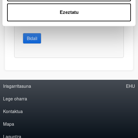
Ezeztatu
Bidali
Irisgarritasuna
EHU
Lege oharra
Kontaktua
Mapa
Laguntza