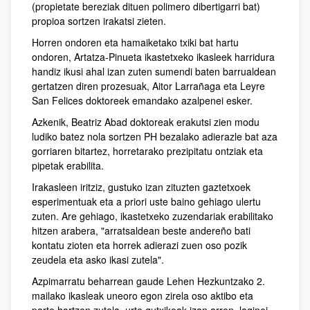
(propietate bereziak dituen polimero dibertigarri bat)
propioa sortzen irakatsi zieten.
Horren ondoren eta hamaiketako txiki bat hartu
ondoren, Artatza-Pinueta ikastetxeko ikasleek harridura
handiz ikusi ahal izan zuten sumendi baten barrualdean
gertatzen diren prozesuak, Aitor Larrañaga eta Leyre
San Felices doktoreek emandako azalpenei esker.
Azkenik, Beatriz Abad doktoreak erakutsi zien modu
ludiko batez nola sortzen PH bezalako adierazle bat aza
gorriaren bitartez, horretarako prezipitatu ontziak eta
pipetak erabilita.
Irakasleen iritziz, gustuko izan zituzten gaztetxoek
esperimentuak eta a priori uste baino gehiago ulertu
zuten. Are gehiago, ikastetxeko zuzendariak erabilitako
hitzen arabera, "arratsaldean beste andereño bati
kontatu zioten eta horrek adierazi zuen oso pozik
zeudela eta asko ikasi zutela".
Azpimarratu beharrean gaude Lehen Hezkuntzako 2.
mailako ikasleak uneoro egon zirela oso aktibo eta