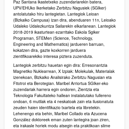
Paz Santana ikastetxeko zuzendariarekin batera,
UPV/EHUko Ikerketako Zerbitzu Nagusiek (SGIker)
antolatutako hiru lantegietan. Lantegiok Leioan
(Bizkaiko Campusa) izan dira, abenduaren 11n, Leioako
Udaleko Udalezkuntza Sailarekin elkarlanean. Lantegiok
2018-2019 ikasturtean ezarritako Eskola Sgiker
Programan, STEMen (Science, Technology,
Engineering and Mathematics) jardueren barruan,
kokatzen dira, gazte koxkorren jarduera
zientifikoarekiko interesa piztera zuzenduta.
Lantegiok zerbitzu hauetan egin dira: Erresonantzia
Magnetiko Nuklearrean, X Izpiak: Molekulak, Materialak
izenekoan, Bizkaiko Analisirako Zerbitzu Nagusian eta
Fitotroi eta Berotegian. Maribel Arriortua SGIker-eko
zuzendariak harrera egin ondoren, Zientzia eta
Teknologia Fakultateko hallean instalatutako fullereno
ondoan, 6 mutilak eta 4 neskatoak zain eta ilusionatuta
zeuden haien identifikazio txartela eta libretekin.
Lehenengo eta behin, Maribel Collado eta Azucena
González doktoreek eman zuten lantegira joan ziren,
eta irakasle horiek modu atsegin eta praktikoan slime