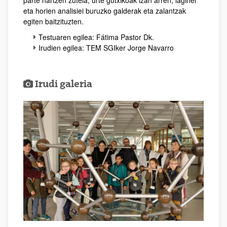
parte hartzen zutela, urte gutxikoak izan arren, laginei
eta horien analisiei buruzko galderak eta zalantzak
egiten baitzituzten.
Testuaren egilea: Fátima Pastor Dk.
Irudien egilea: TEM SGIker Jorge Navarro
Irudi galeria