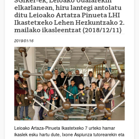
SGIker-ek, Leioako Udalarekin
elkarlanean, hiru lantegi antolatu
ditu Leioako Artatza Pinueta LHI
Ikastetxeko Lehen Hezkuntzako 2.
mailako ikasleentzat (2018/12/11)
2019/01/16
Leioako Artaza-Pinueta Ikastetxeko 7 urteko hamar
ikaslek esku hartu dute, Ixone Aspiunza tutorearekin eta