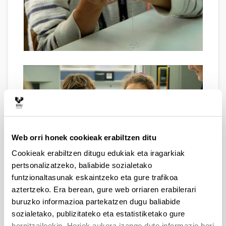
Web orri honek cookieak erabiltzen ditu
Cookieak erabiltzen ditugu edukiak eta iragarkiak
pertsonalizatzeko, baliabide sozialetako
funtzionaltasunak eskaintzeko eta gure trafikoa
aztertzeko. Era berean, gure web orriaren erabilerari
buruzko informazioa partekatzen dugu baliabide
sozialetako, publizitateko eta estatistiketako gure
hornitzaileekin. Horiek aukera izango dute informazio hori