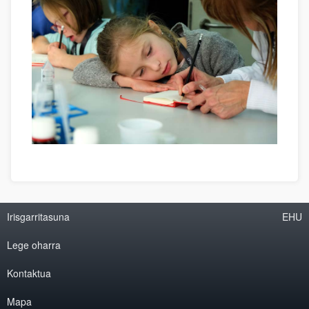
Irisgarritasuna
EHU
Lege oharra
Kontaktua
Mapa