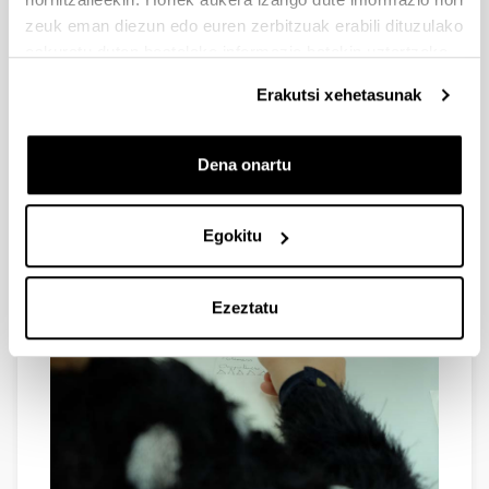
zeuk eman diezun edo euren zerbitzuak erabili dituzulako
eskuratu duten bestelako informazio batekin uztartzeko.
Erakutsi xehetasunak
Dena onartu
Egokitu
Ezeztatu