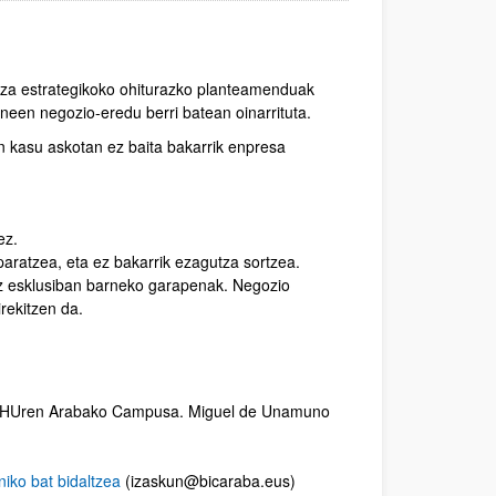
ntza estrategikoko ohiturazko planteamenduak
guneen negozio-eredu berri batean oinarrituta.
n kasu askotan ez baita bakarrik enpresa
ez.
aratzea, eta ez bakarrik ezagutza sortzea.
ez esklusiban barneko garapenak. Negozio
rekitzen da.
/EHUren Arabako Campusa. Miguel de Unamuno
niko bat bidaltzea
(izaskun@bicaraba.eus)