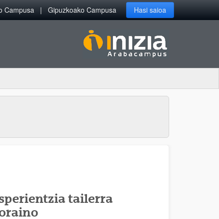
ko Campusa
Gipuzkoako Campusa
Hasi saioa
perientzia tailerra
ioraino