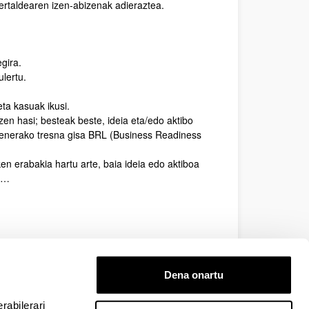
ertaldearen izen-abizenak adieraztea.
gira.
ulertu.
ta kasuak ikusi.
zen hasi; besteak beste, ideia eta/edo aktibo
penerako tresna gisa BRL (Business Readiness
ken erabakia hartu arte, baia ideia edo aktiboa
tu…
, zati praktikoak ditu, saio osoan aplikatuta.
 da: ideia, aktibo teknologiko eta jada
Dena onartu
ari izango dira.
rabilerari
utako edo ezetsitako aktibo teknologikoen