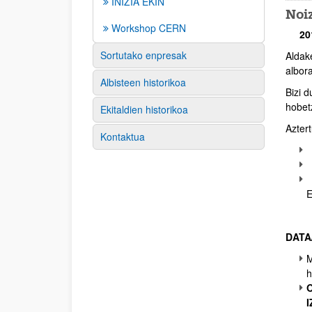
INIZIA EKIN
Noi
Workshop CERN
20
Sortutako enpresak
Aldak
Des
albora
Albisteen historikoa
Bizi 
hobetz
Ekitaldien historikoa
Azter
Kontaktua
I
G
G
E
DATA
M
h