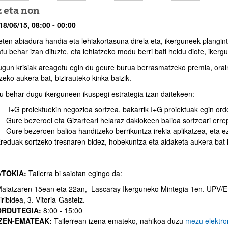
z eta non
18/06/15, 08:00
- 00:00
eten abiadura handia eta lehiakortasuna direla eta, ikerguneek plangi
kribapena
tu behar izan dituzte, eta lehiatzeko modu berri bati heldu diote, iker
dugun krisiak areagotu egin du geure burua berrasmatzeko premia, orai
eko aukera bat, bizirauteko kinka baizik.
tu behar dugu ikerguneen ikuspegi estrategia izan daitekeen:
+G proiektuekin negozioa sortzea, bakarrik I+G proiektuak egin ord
ure bezeroei eta Gizarteari helaraz dakiokeen balioa sortzeari errep
ure bezeroen balioa handitzeko berrikuntza irekia aplikatzea, eta 
reduak sortzeko tresnaren bidez, hobekuntza eta aldaketa aukera bat i
/TOKIA:
Tailerra bi saiotan egingo da:
aiatzaren 15ean eta 22an, Lascaray Ikerguneko Mintegia 1en. UPV
iribidea, 3. Vitoria-Gasteiz.
ORDUTEGIA:
8:00 - 15:00
IZEN-EMATEAK:
Tailerrean izena emateko, nahikoa duzu
mezu elektro