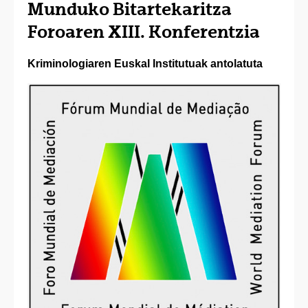
Munduko Bitartekaritza
Foroaren XIII. Konferentzia
Kriminologiaren Euskal Institutuak antolatuta