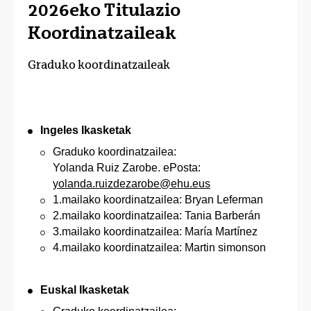
2026eko Titulazio
Koordinatzaileak
Graduko koordinatzaileak
Ingeles Ikasketak
Graduko koordinatzailea:
Yolanda Ruiz Zarobe. ePosta:
yolanda.ruizdezarobe@ehu.eus
1.mailako koordinatzailea: Bryan Leferman
2.mailako koordinatzailea: Tania Barberán
3.mailako koordinatzailea: María Martínez
4.mailako koordinatzailea: Martin simonson
Euskal Ikasketak