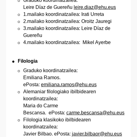
Graduko koordinatzailea:
Leire Díaz de Guereñu
leire.diaz@ehu.eus
1.mailako koordinatzailea: Irati Urreta
2.mailako koordinatzailea: Oroitz Jauregi
3.mailako koordinatzailea: Leire Díaz de
Guereñu
4.mailako koordinatzailea: Mikel Ayerbe
Filologia
Graduko koordinatzailea:
Emiliana Ramos.
ePosta:
emiliana.ramos@ehu.eus
Alemaniar filologiako ibilbidearen
koordinatzailea:
Maria do Carme
Bescansa. ePosta:
carme.bescansa@ehu.eus
Filologia klasikoko ibilbidearen
koordinatzailea:
Javier Bilbao. ePosta:
javier.bilbaor@ehu.eus