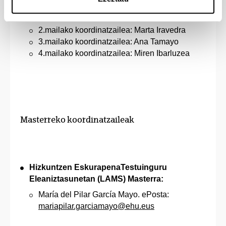
Ruano. ePosta:
tomas.conde@ehu.eus
1.mailako koordinatzailea: Inés Goñi
2.mailako koordinatzailea: Marta Iravedra
3.mailako koordinatzailea: Ana Tamayo
4.mailako koordinatzailea: Miren Ibarluzea
Masterreko koordinatzaileak
Hizkuntzen EskurapenaTestuinguru
Eleaniztasunetan (LAMS) Masterra:
María del Pilar García Mayo. ePosta:
mariapilar.garciamayo@ehu.eus