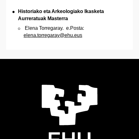
Historiako eta Arkeologiako Ikasketa
Aurreratuak Masterra
Elena Torregaray. e.Posta:
elena.torregaray@ehu.eus