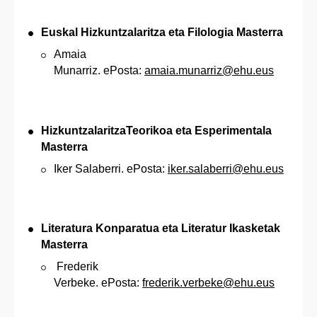
Euskal Hizkuntzalaritza eta Filologia Masterra
Amaia
Munarriz. ePosta:
amaia.munarriz@ehu.eus
HizkuntzalaritzaTeorikoa eta Esperimentala
Masterra
Iker Salaberri. ePosta:
iker.salaberri@ehu.eus
Literatura Konparatua eta Literatur Ikasketak
Masterra
Frederik
Verbeke. ePosta:
frederik.verbeke@ehu.eus