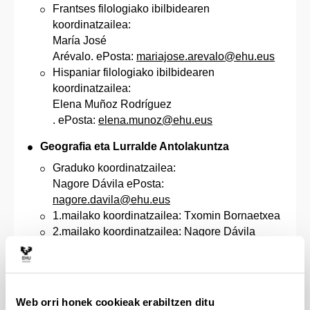
Frantses filologiako ibilbidearen
koordinatzailea:
María José
Arévalo. ePosta:
mariajose.arevalo@ehu.eus
Hispaniar filologiako ibilbidearen
koordinatzailea:
Elena Muñoz Rodríguez
. ePosta:
elena.munoz@ehu.eus
Geografia eta Lurralde Antolakuntza
Graduko koordinatzailea:
Nagore Dávila ePosta:
nagore.davila@ehu.eus
1.mailako koordinatzailea: Txomin Bornaetxea
2.mailako koordinatzailea: Nagore Dávila
3.mailako koordinatzailea: Itziar Aguado
4.mailako koordinatzailea: Askoa Ibisate
Historia
Web orri honek cookieak erabiltzen ditu