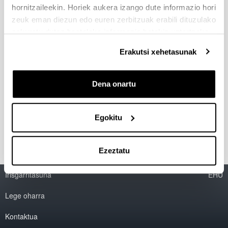
Sistema logikoak eta informatikan duten
hornitzaileekin. Horiek aukera izango dute informazio hori
aplikazioa
zeuk eman diezun edo euren zerbitzuak erabili dituzulako
Arrazoibide automatikoa
eskuratu duten bestelako informazio batekin uztartzeko.
Logika deskribatzaileak
Erakutsi xehetasunak
Domeinu espezifikoetarako ontologiak sortzea
Ikaskuntza automatikoa
Dena onartu
Programen espezifikazio, transformazio, eta
egiaztatpena
Baterakuntza
Egokitu
Ezeztatu
Irisgarritasuna
EHU
Lege oharra
Kontaktua