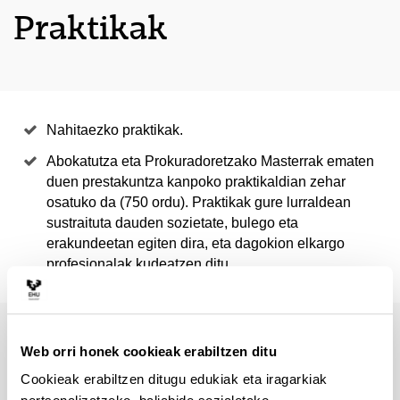
Praktikak
Nahitaezko praktikak.
Abokatutza eta Prokuradoretzako Masterrak ematen
duen prestakuntza kanpoko praktikaldian zehar
osatuko da (750 ordu). Praktikak gure lurraldean
sustraituta dauden sozietate, bulego eta
erakundeetan egiten dira, eta dagokion elkargo
profesionalak kudeatzen ditu.
Web orri honek cookieak erabiltzen ditu
Cookieak erabiltzen ditugu edukiak eta iragarkiak