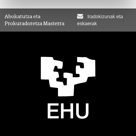
Abokatutza eta
Iradokizunak eta
Prokuradoretza Masterra
eskaerak