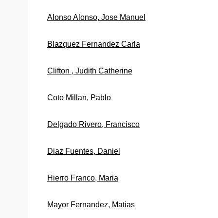
Alonso Alonso, Jose Manuel
Blazquez Fernandez Carla
Clifton , Judith Catherine
Coto Millan, Pablo
Delgado Rivero, Francisco
Diaz Fuentes, Daniel
Hierro Franco, Maria
Mayor Fernandez, Matias