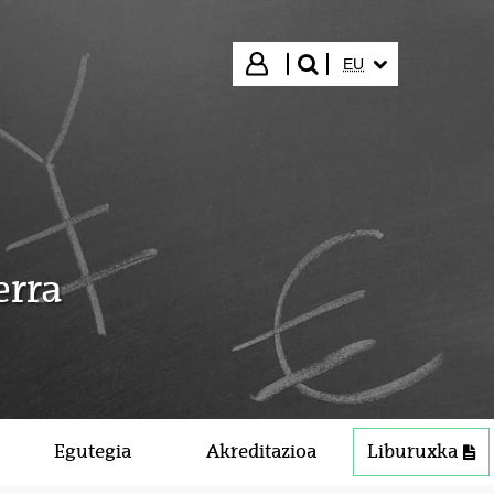
HIZKUNTZA HAUTA
Hasi saioa
EU
bilatu"
erra
Egutegia
Akreditazioa
Liburuxka