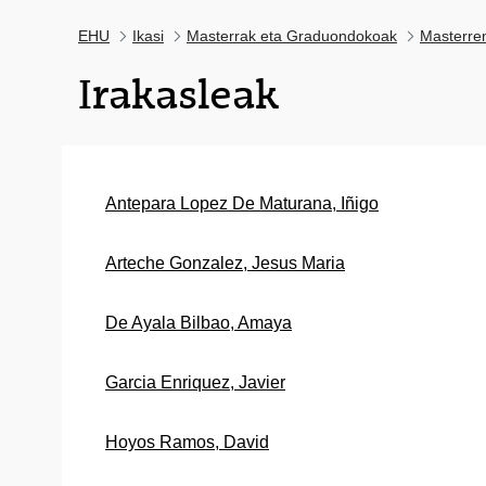
EHU
Ikasi
Masterrak eta Graduondokoak
Masterre
Irakasleak
Antepara Lopez De Maturana, Iñigo
Arteche Gonzalez, Jesus Maria
De Ayala Bilbao, Amaya
Garcia Enriquez, Javier
Hoyos Ramos, David