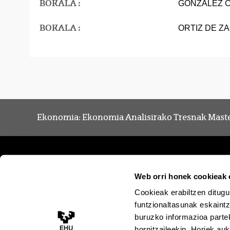
BOKALA :
GONZALEZ C
BOKALA :
ORTIZ DE Z
Ekonomia: Ekonomia Analisirako Tresnak Mast
Web orri honek cookieak e
Cookieak erabiltzen ditugu
funtzionaltasunak eskaintz
buruzko informazioa partek
hornitzaileekin. Horiek au