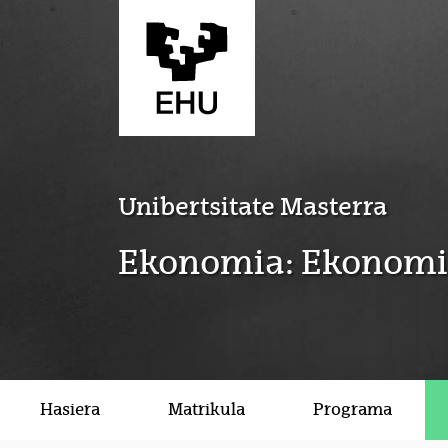
Eduki nagusira joan
Unibertsitate Masterra
Ekonomia: Ekonomia
Hasiera
Matrikula
Programa