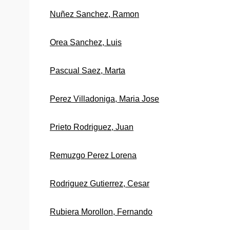
Nuñez Sanchez, Ramon
Orea Sanchez, Luis
Pascual Saez, Marta
Perez Villadoniga, Maria Jose
Prieto Rodriguez, Juan
Remuzgo Perez Lorena
Rodriguez Gutierrez, Cesar
Rubiera Morollon, Fernando