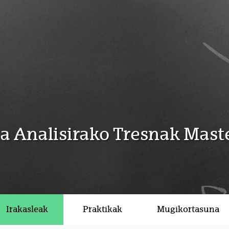
 Analisirako Tresnak Mast
Irakasleak
Praktikak
Mugikortasuna