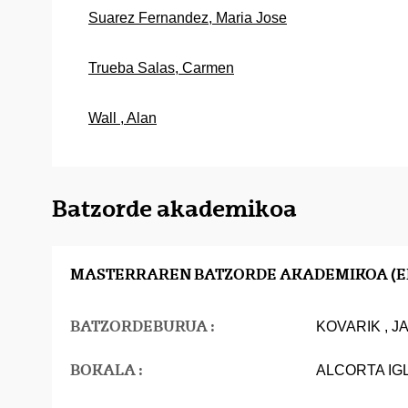
Suarez Fernandez, Maria Jose
Trueba Salas, Carmen
Wall , Alan
Batzorde akademikoa
MASTERRAREN BATZORDE AKADEMIKOA (E
BATZORDEBURUA :
KOVARIK , J
BOKALA :
ALCORTA IGL