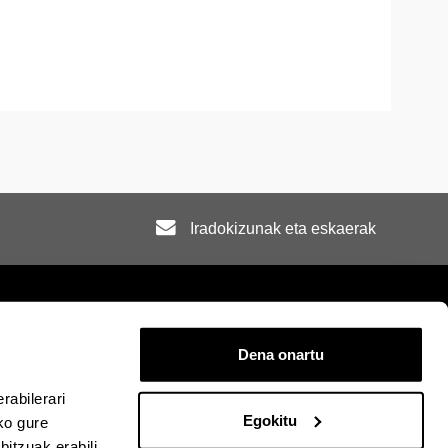
Iradokizunak eta eskaerak
Dena onartu
rra
Mapa
Laguntza
Kontaktua
rabilerari
Egokitu
ko gure
acebook-en
EHU Linkedin-en
EHU Instagram-en
EHU Youtube-en
EHU Vimeo-en
EHU Flickr-en
itzuak erabili