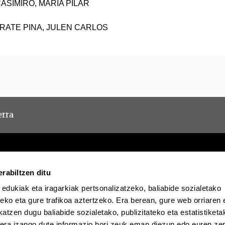
ASIMIRO, MARIA PILAR
ARATE PINA, JULEN CARLOS
erra
rabiltzen ditu
 edukiak eta iragarkiak pertsonalizatzeko, baliabide sozialetako
Egoitza elektronikoa
Irisgarritasuna
Lege oha
eko eta gure trafikoa aztertzeko. Era berean, gure web orriaren e
atzen dugu baliabide sozialetako, publizitateko eta estatistiketa
EHU Tiktok-en
EHU Bluesky-n
EHU F
kera izango dute informazio hori zeuk eman diezun edo euren zerb