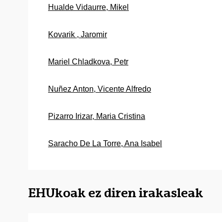
Hualde Vidaurre, Mikel
Kovarik , Jaromir
Mariel Chladkova, Petr
Nuñez Anton, Vicente Alfredo
Pizarro Irizar, Maria Cristina
Saracho De La Torre, Ana Isabel
EHUkoak ez diren irakasleak