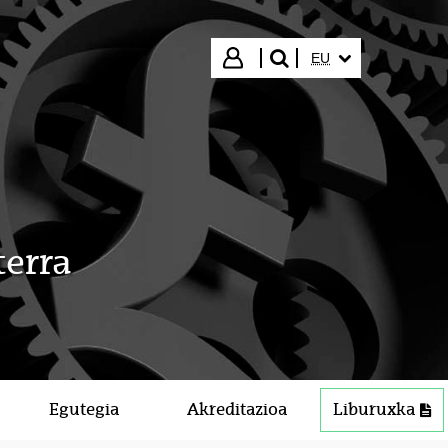
HIZKUNTZA HAUTA
Hasi saioa
EU
bilatu"
terra
Egutegia
Akreditazioa
Liburuxka