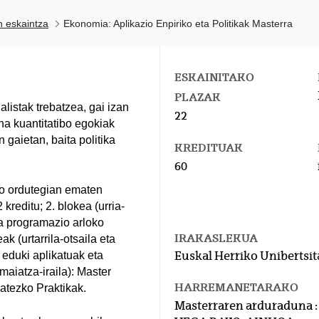
n eskaintza
Ekonomia: Aplikazio Enpiriko eta Politikak Masterra
ESKAINITAKO
PLAZAK
istak trebatzea, gai izan
22
na kuantitatibo egokiak
 gaietan, baita politika
KREDITUAK
60
ko ordutegian ematen
 kreditu; 2. blokea (urria-
ta programazio arloko
IRAKASLEKUA
k (urtarrila-otsaila eta
 eduki aplikatuak eta
Euskal Herriko Unibertsit
maiatza-iraila): Master
HARREMANETARAKO
tezko Praktikak.
Masterraren arduraduna :