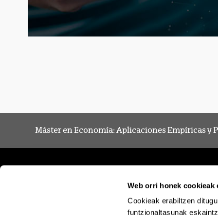
Máster en Economía: Aplicaciones Empíricas y P
Web orri honek cookieak e
Cookieak erabiltzen ditugu
funtzionaltasunak eskaintz