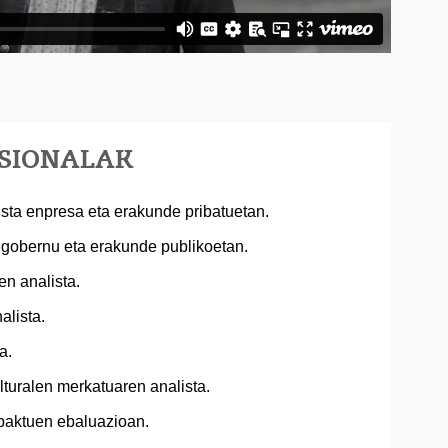
ESIONALAK
ta enpresa eta erakunde pribatuetan.
 gobernu eta erakunde publikoetan.
en analista.
alista.
a.
lturalen merkatuaren analista.
npaktuen ebaluazioan.