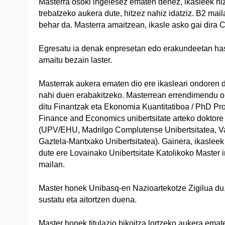
Masterra osoki ingelesez ematen denez, ikasleek hi
trebatzeko aukera dute, hitzez nahiz idatziz. B2 mail
behar da. Masterra amaitzean, ikasle asko gai dira C1
Egresatu ia denak enpresetan edo erakundeetan has
amaitu bezain laster.
Masterrak aukera ematen dio ere ikasleari ondoren 
nahi duen erabakitzeko. Masterrean errendimendu o
ditu Finantzak eta Ekonomia Kuantitatiboa / PhD Pro
Finance and Economics unibertsitate arteko doktore
(UPV/EHU, Madrilgo Complutense Unibertsitatea, Val
Gaztela-Mantxako Unibertsitatea). Gainera, ikasleek 
dute ere Lovainako Unibertsitate Katolikoko Master
mailan.
Master honek Unibasq-en Nazioartekotze Zigilua du,
sustatu eta aitortzen duena.
Master honek titulazio bikoitza lortzeko aukera emat