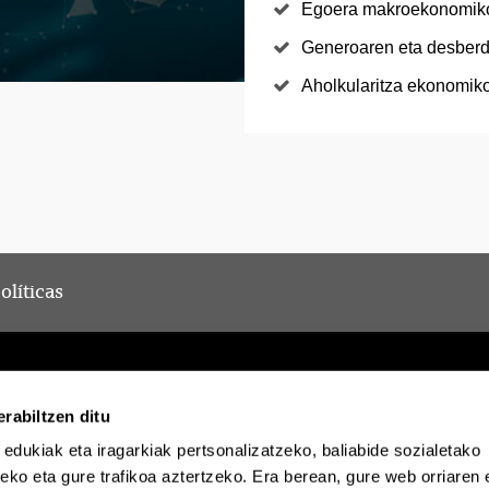
Egoera makroekonomiko
Generoaren eta desberd
Aholkularitza ekonomik
olíticas
rabiltzen ditu
 edukiak eta iragarkiak pertsonalizatzeko, baliabide sozialetako
Egoitza elektronikoa
Irisgarritasuna
Lege oha
eko eta gure trafikoa aztertzeko. Era berean, gure web orriaren e