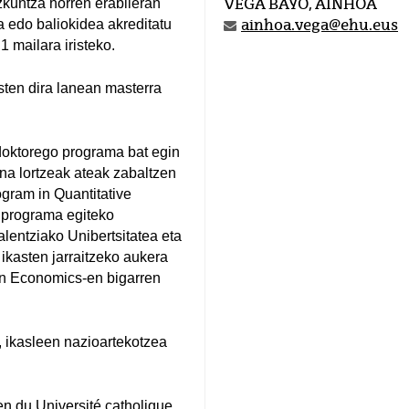
zkuntza horren erabileran
VEGA BAYO, AINHOA
a edo baliokidea akreditatu
ainhoa.vega@ehu.eus
 mailara iristeko.
ten dira lanean masterra
doktorego programa bat egin
na lortzeak ateak zabaltzen
gram in Quantitative
 programa egiteko
entziako Unibertsitatea eta
ikasten jarraitzeko aukera
 in Economics-en bigarren
 ikasleen nazioartekotzea
en du Université catholique