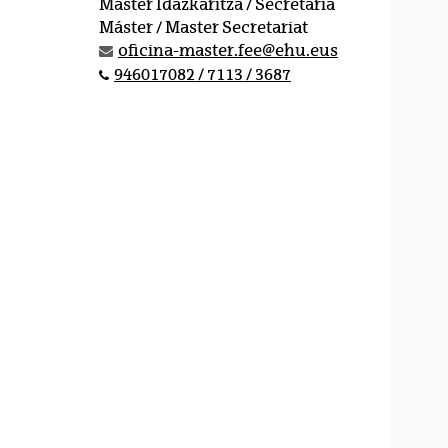
Master Idazkaritza / Secretaría
Máster / Master Secretariat
oficina-master.fee@ehu.eus
946017082 / 7113 / 3687