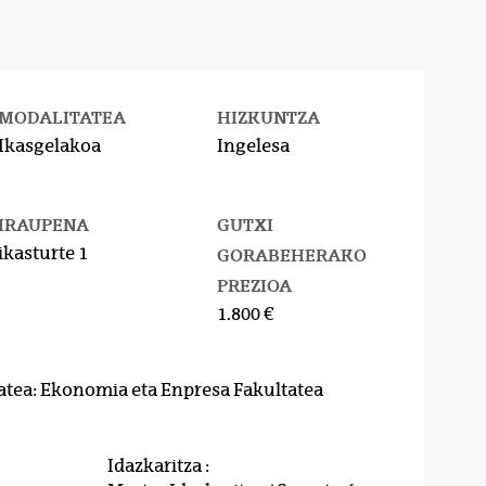
MODALITATEA
HIZKUNTZA
Ikasgelakoa
Ingelesa
IRAUPENA
GUTXI
ikasturte 1
GORABEHERAKO
PREZIOA
1.800 €
atea: Ekonomia eta Enpresa Fakultatea
Idazkaritza :