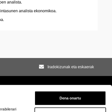
en analista.
intasunen analista ekonomikoa.
oa.
Iradokizunak eta eskaerak
Dena onartu
rra
Mapa
Laguntza
Kontaktua
rabilerari