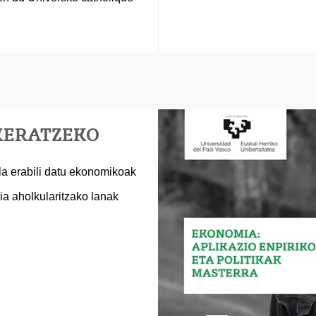
UKERATZEKO
la erabili datu ekonomikoak
a aholkularitzako lanak