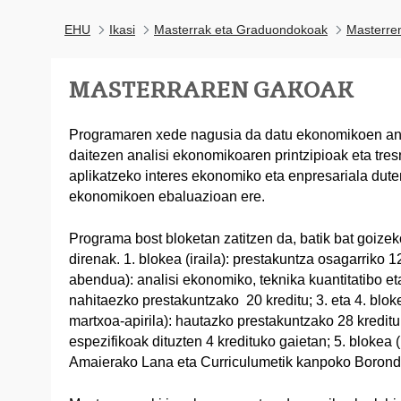
EHU
Ikasi
Masterrak eta Graduondokoak
Masterre
MASTERRAREN GAKOAK
Programaren xede nagusia da datu ekonomikoen anal
daitezen analisi ekonomikoaren printzipioak eta tres
aplikatzeko interes ekonomiko eta enpresariala duten
ekonomikoen ebaluazioan ere.
Programa bost bloketan zatitzen da, batik bat goize
direnak. 1. blokea (iraila): prestakuntza osagarriko 12
abendua): analisi ekonomiko, teknika kuantitatibo e
nahitaezko prestakuntzako 20 kreditu; 3. eta 4. blokea
martxoa-apirila): hautazko prestakuntzako 28 kreditu
espezifikoak dituzten 4 kredituko gaietan; 5. blokea (
Amaierako Lana eta Curriculumetik kanpoko Boronda