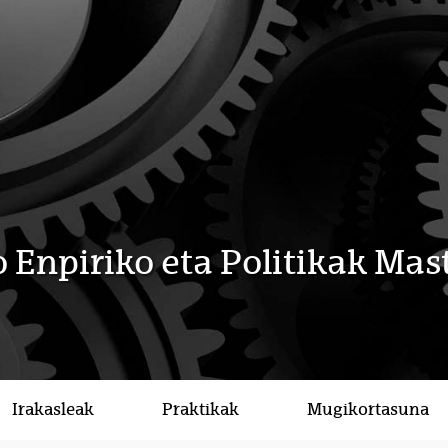
 Enpiriko eta Politikak Mas
Irakasleak
Praktikak
Mugikortasuna