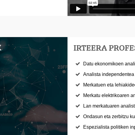
K
IRTEERA PROF
Datu ekonomikoen analis
Analista independentea
Merkatuen eta lehiakide
Merkatu elektrikoaren an
Lan merkatuaren analist
Ondasun eta zerbitzu ku
Espezialista politiken i