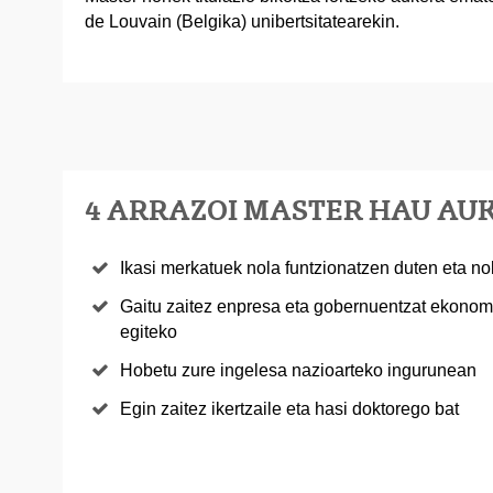
de Louvain (Belgika) unibertsitatearekin.
4 ARRAZOI MASTER HAU A
Ikasi merkatuek nola funtzionatzen duten eta no
Gaitu zaitez enpresa eta gobernuentzat ekonomi
egiteko
Hobetu zure ingelesa nazioarteko ingurunean
Egin zaitez ikertzaile eta hasi doktorego bat