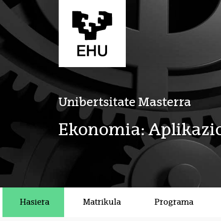
Eduki nagusira joan
Unibertsitate Masterra
Ekonomia: Aplikazio
Hasiera
Matrikula
Programa