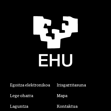
Egoitza elektronikoa
Irisgarritasuna
Lege oharra
Mapa
Laguntza
Kontaktua