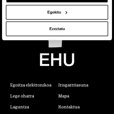
Egokitu
Ezeztatu
Egoitza elektronikoa
Irisgarritasuna
Lege oharra
Mapa
Laguntza
Kontaktua