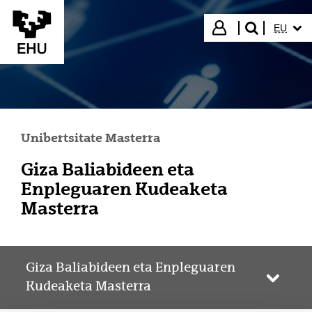
Eduki nagusira joan
HIZKUN
Hasi saioa
EU
bilatu"
Unibertsitate Masterra
Giza Baliabideen eta
Enpleguaren Kudeaketa
Masterra
Giza Baliabideen eta Enpleguaren
Webgun
Kudeaketa Masterra