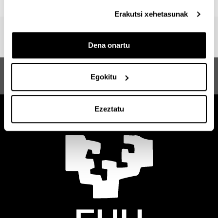
Erakutsi xehetasunak
Dena onartu
Globalizazioa eta Garapena
Iradokizunak eta
Egokitu
Masterra
eskaerak
Ezeztatu