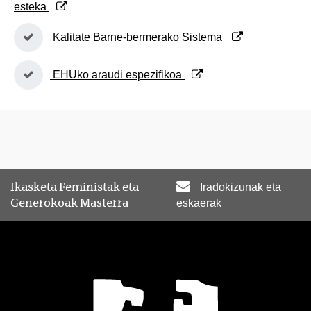
esteka
(Beste leiho bat zabalduko du)
Kalitate Barne-bermerako Sistema
(Beste leiho bat zabalduko du)
EHUko araudi espezifikoa
Ikasketa Feministak eta
Iradokizunak eta
Generokoak Masterra
eskaerak