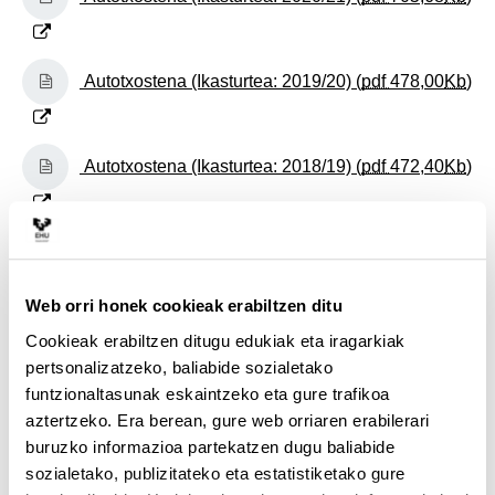
(Beste leiho bat zabalduko du)
Autotxostena (Ikasturtea: 2019/20) (
pdf
478,00
Kb
)
(Beste leiho bat zabalduko du)
Autotxostena (Ikasturtea: 2018/19) (
pdf
472,40
Kb
)
(Beste leiho bat zabalduko du)
Autotxostena (Ikasturtea: 2017/18) (
pdf
344,45
Kb
)
Web orri honek cookieak erabiltzen ditu
(Beste leiho bat zabalduko du)
Autotxostena (Ikasturtea: 2016/17) (
pdf
497,96
Kb
)
Cookieak erabiltzen ditugu edukiak eta iragarkiak
pertsonalizatzeko, baliabide sozialetako
funtzionaltasunak eskaintzeko eta gure trafikoa
(Beste leiho bat zabalduko du)
aztertzeko. Era berean, gure web orriaren erabilerari
Autotxostena (Ikasturtea: 2015/16) (
pdf
buruzko informazioa partekatzen dugu baliabide
1.475,88
Kb
)
sozialetako, publizitateko eta estatistiketako gure