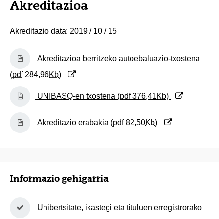
Akreditazioa
Akreditazio data: 2019 / 10 / 15
(Beste leiho bat zabalduko du)
Akreditazioa berritzeko autoebaluazio-txostena
(
pdf
284,96
Kb
)
(Beste leiho bat zabalduko du)
UNIBASQ-en txostena (
pdf
376,41
Kb
)
(Beste leiho bat zabalduko du)
Akreditazio erabakia (
pdf
82,50
Kb
)
Informazio gehigarria
(Beste leiho bat zabalduko du)
Unibertsitate, ikastegi eta tituluen erregistrorako