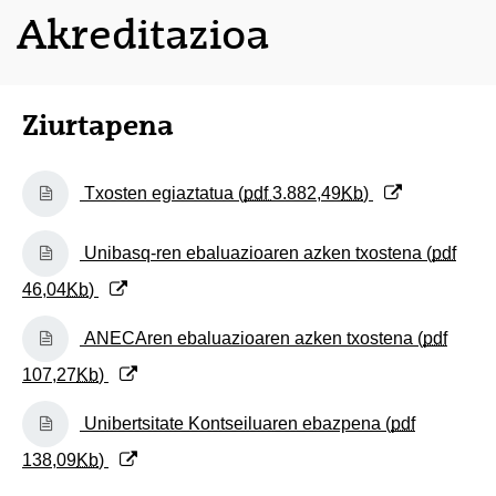
Akreditazioa
Ziurtapena
(Beste leiho bat zabalduko du)
Txosten egiaztatua (
pdf
3.882,49
Kb
)
(Beste leiho bat zabalduko du)
Unibasq-ren ebaluazioaren azken txostena (
pdf
46,04
Kb
)
(Beste leiho bat zabalduko du)
ANECAren ebaluazioaren azken txostena (
pdf
107,27
Kb
)
(Beste leiho bat zabalduko du)
Unibertsitate Kontseiluaren ebazpena (
pdf
138,09
Kb
)