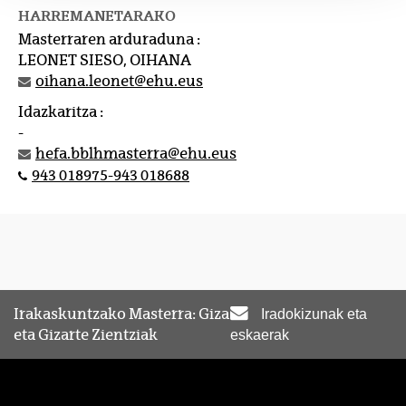
HARREMANETARAKO
Masterraren arduraduna :
LEONET SIESO, OIHANA
oihana.leonet@ehu.eus
Idazkaritza :
-
hefa.bblhmasterra@ehu.eus
943 018975-943 018688
Irakaskuntzako Masterra: Giza
Iradokizunak eta
eta Gizarte Zientziak
eskaerak