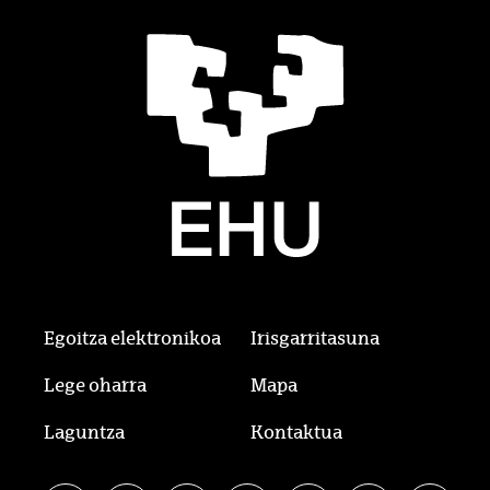
Egoitza elektronikoa
Irisgarritasuna
Lege oharra
Mapa
Laguntza
Kontaktua