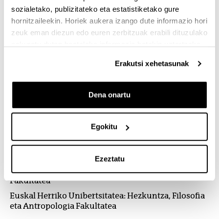
KREDITUAK
sozialetako, publizitateko eta estatistiketako gure
60
hornitzaileekin. Horiek aukera izango dute informazio hori
zeuk eman diezun edo euren zerbitzuak erabili dituzulako
IRAUPENA
eskuratu duten bestelako informazio batekin uztartzeko.
ikasturte 1
Erakutsi xehetasunak
GUTXI GORABEHERAKO PREZIOA
1.000 €
Dena onartu
IRAKASLEKUA
Euskal Herriko Unibertsitatea: Bilboko Hezkuntza
Egokitu
Fakultatea
Euskal Herriko Unibertsitatea: Gipuzkoako
Ingeniaritza Eskola
Ezeztatu
Euskal Herriko Unibertsitatea: Hezkuntza eta Kirol
Fakultatea
Euskal Herriko Unibertsitatea: Hezkuntza, Filosofia
eta Antropologia Fakultatea