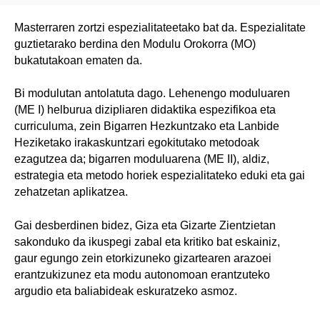
Masterraren zortzi espezialitateetako bat da. Espezialitate
guztietarako berdina den Modulu Orokorra (MO)
bukatutakoan ematen da.
Bi modulutan antolatuta dago. Lehenengo moduluaren
(ME I) helburua dizipliaren didaktika espezifikoa eta
curriculuma, zein Bigarren Hezkuntzako eta Lanbide
Heziketako irakaskuntzari egokitutako metodoak
ezagutzea da; bigarren moduluarena (ME II), aldiz,
estrategia eta metodo horiek espezialitateko eduki eta gai
zehatzetan aplikatzea.
Gai desberdinen bidez, Giza eta Gizarte Zientzietan
sakonduko da ikuspegi zabal eta kritiko bat eskainiz,
gaur egungo zein etorkizuneko gizartearen arazoei
erantzukizunez eta modu autonomoan erantzuteko
argudio eta baliabideak eskuratzeko asmoz.