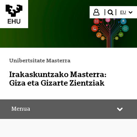
Eduki nagusira joan
HIZKUN
Hasi saioa
EU
bilatu"
Unibertsitate Masterra
Irakaskuntzako Masterra:
Giza eta Gizarte Zientziak
Menua
Webgun