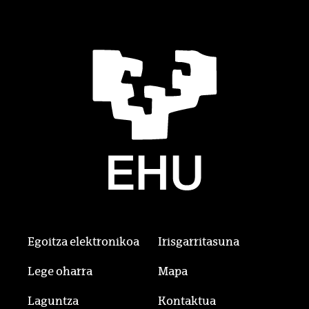
Egoitza elektronikoa
Irisgarritasuna
Lege oharra
Mapa
Laguntza
Kontaktua