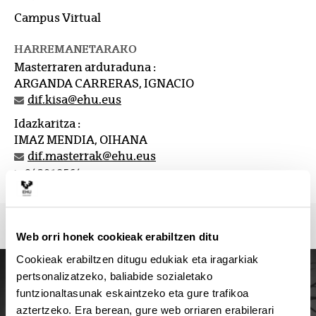
Campus Virtual
HARREMANETARAKO
Masterraren arduraduna :
ARGANDA CARRERAS, IGNACIO
dif.kisa@ehu.eus
Idazkaritza :
IMAZ MENDIA, OIHANA
dif.masterrak@ehu.eus
943018564
Web orri honek cookieak erabiltzen ditu
Cookieak erabiltzen ditugu edukiak eta iragarkiak
pertsonalizatzeko, baliabide sozialetako
funtzionaltasunak eskaintzeko eta gure trafikoa
aztertzeko. Era berean, gure web orriaren erabilerari