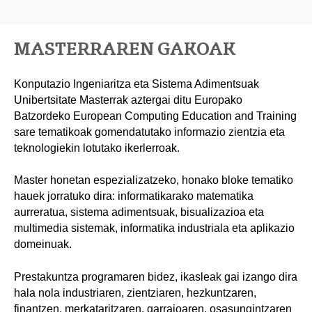
MASTERRAREN GAKOAK
Konputazio Ingeniaritza eta Sistema Adimentsuak
Unibertsitate Masterrak aztergai ditu Europako
Batzordeko European Computing Education and Training
sare tematikoak gomendatutako informazio zientzia eta
teknologiekin lotutako ikerlerroak.
Master honetan espezializatzeko, honako bloke tematiko
hauek jorratuko dira: informatikarako matematika
aurreratua, sistema adimentsuak, bisualizazioa eta
multimedia sistemak, informatika industriala eta aplikazio
domeinuak.
Prestakuntza programaren bidez, ikasleak gai izango dira
hala nola industriaren, zientziaren, hezkuntzaren,
finantzen, merkataritzaren, garraioaren, osasungintzaren