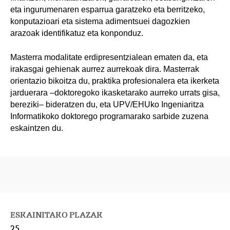
eta ingurumenaren esparrua garatzeko eta berritzeko,
konputazioari eta sistema adimentsuei dagozkien
arazoak identifikatuz eta konponduz.
Masterra modalitate erdipresentzialean ematen da, eta
irakasgai gehienak aurrez aurrekoak dira. Masterrak
orientazio bikoitza du, praktika profesionalera eta ikerketa
jarduerara –doktoregoko ikasketarako aurreko urrats gisa,
bereziki– bideratzen du, eta UPV/EHUko Ingeniaritza
Informatikoko doktorego programarako sarbide zuzena
eskaintzen du.
ESKAINITAKO PLAZAK
25