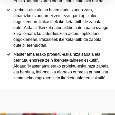
Eusko Jaurlaritzaren oinarri industrialetako bat da.
Ikerketa-alor aktibo baten parte izango zara,
oinarrizko ezaugarriei zein ezaugarri aplikatuei
dagokienean. Irakasleek ikerketa-ibilbide zabala
dute.’ Aldatu: ‘Ikerketa-alor aktibo baten parte izango
zara, oinarrizko alderdiei zein alderdi aplikatuei
dagokienean. Irakasleek ikerketa-ibilbide zabala
dute bi eremuotan.
Master amaierako proiektu-eskaintza zabala eta
berritua, enpresa zein ikerketa-taldeen eskutik’.
Aldatu: ‘Master amaierako proiektu-eskaintza zabala
eta berritua, informatika alorreko enpresa pribatu eta
zentro teknologikoen zein ikerketa-taldeen eskutik’.