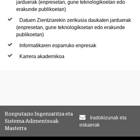
jarduerak (enpresetan, gune teknologikoetan edo
erakunde publikoetan)
Datuen Zientziarekin zerikusia daukaten jarduerak
(enpresetan, gune teknologikoetan edo erakunde
publikoetan)
Informatikaren esparruko enpresak
Karrera akademikoa
Konputazio Ingeniaritza eta
Iradokizunak eta
Sistema Adimentsuak
eskaerak
Masterra