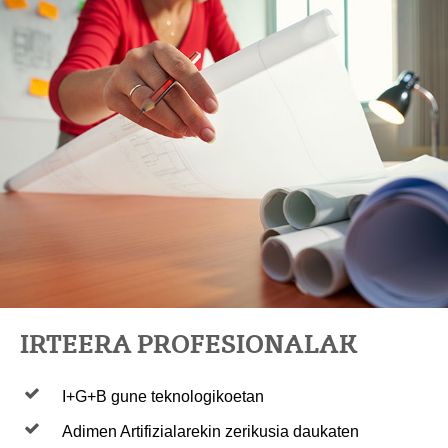
IRTEERA PROFESIONALAK
I+G+B gune teknologikoetan
Adimen Artifizialarekin zerikusia daukaten