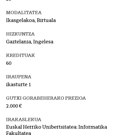
MODALITATEA
Ikasgelakoa, Birtuala
HIZKUNTZA
Gaztelania, Ingelesa
KREDITUAK
60
IRAUPENA
ikasturte 1
GUTXI GORABEHERAKO PREZIOA
2.000 €
IRAKASLEKUA
Euskal Herriko Unibertsitatea: Informatika
Fakultatea