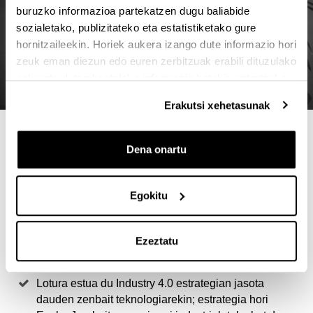
buruzko informazioa partekatzen dugu baliabide
sozialetako, publizitateko eta estatistiketako gure
hornitzaileekin. Horiek aukera izango dute informazio hori
zeuk eman diezun edo euren zerbitzuak erabili dituzulako
eskuratu duten bestelako informazio batekin uztartzeko.
Erakutsi xehetasunak
4 ARRAZOI MASTER HAU
Dena onartu
AUKERATZEKO
‘Data analytics’ delako lan merkatu hasiberri eta
Egokitu
etorkizun handikorantz ateak zabalduko dizkizun
prestakuntza berezia. Kalkulatzen denez, datozen
Ezeztatu
urteetan areagotu egingo dira master honen arloekin
lotutako kontratazio beharrak.
Lotura estua du Industry 4.0 estrategian jasota
dauden zenbait teknologiarekin; estrategia hori