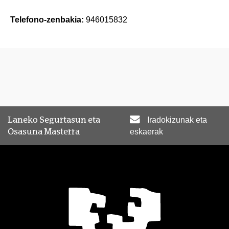
Telefono-zenbakia:
946015832
Laneko Segurtasun eta
Iradokizunak eta
Osasuna Masterra
eskaerak