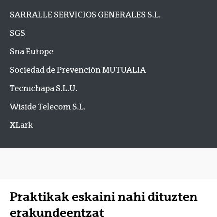
SARRALLE SERVICIOS GENERALES S.L.
SGS
Sna Europe
Sociedad de Prevención MUTUALIA
Tecnichapa S.L.U.
Wiside Telecom S.L.
XLark
Praktikak eskaini nahi dituzten
erakundeentzat