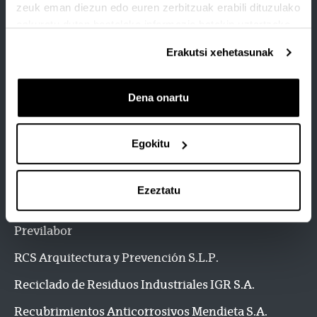
zeuk eman diezun edo euren zerbitzuak erabili dituzulako
Mercedes-Benz
eskuratu duten bestelako informazio batekin uztartzeko.
ORBEA
Erakutsi xehetasunak
ORONA - Sociedad Cooperativa - Gipuzkoa
Ondoan Auditoría y Control S.L.
Dena onartu
Osalan
Egokitu
Osarten Kooperatiba Elkartea
Petroleos del Norte, S.A. - Petronor
Ezeztatu
Precoin Prevención S.L.
Previlabor
RCS Arquitectura y Prevención S.L.P.
Reciclado de Residuos Industriales IGR S.A.
Recubrimientos Anticorrosivos Mendieta S.A.