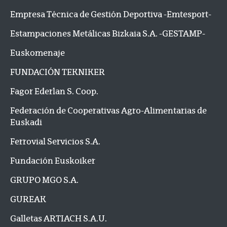
Empresa Técnica de Gestión Deportiva -Emtesport-
Estampaciones Metálicas Bizkaia S.A. -GESTAMP-
Euskomenaje
FUNDACIÓN TEKNIKER
Fagor Ederlan S. Coop.
Federación de Cooperativas Agro-Alimentarias de
Euskadi
Ferrovial Servicios S.A.
Fundación Euskoiker
GRUPO MGO S.A.
GUREAK
Galletas ARTIACH S.A.U.