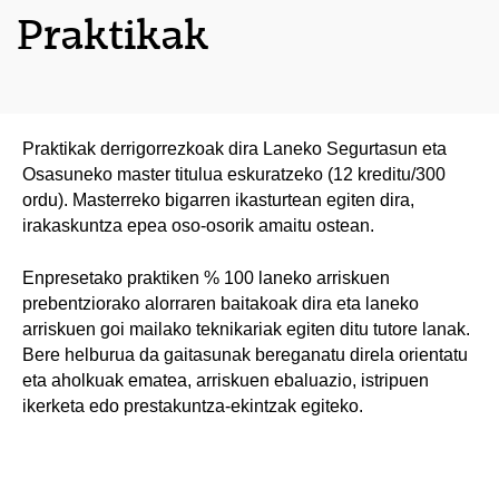
Praktikak
Praktikak derrigorrezkoak dira Laneko Segurtasun eta
Osasuneko master titulua eskuratzeko (12 kreditu/300
ordu). Masterreko bigarren ikasturtean egiten dira,
irakaskuntza epea oso-osorik amaitu ostean.
Enpresetako praktiken % 100 laneko arriskuen
prebentziorako alorraren baitakoak dira eta laneko
arriskuen goi mailako teknikariak egiten ditu tutore lanak.
Bere helburua da gaitasunak bereganatu direla orientatu
eta aholkuak ematea, arriskuen ebaluazio, istripuen
ikerketa edo prestakuntza-ekintzak egiteko.