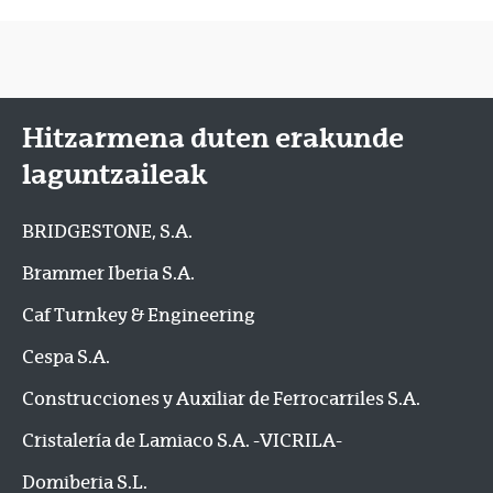
Hitzarmena duten erakunde
laguntzaileak
BRIDGESTONE, S.A.
Brammer Iberia S.A.
Caf Turnkey & Engineering
Cespa S.A.
Construcciones y Auxiliar de Ferrocarriles S.A.
Cristalería de Lamiaco S.A. -VICRILA-
Domiberia S.L.