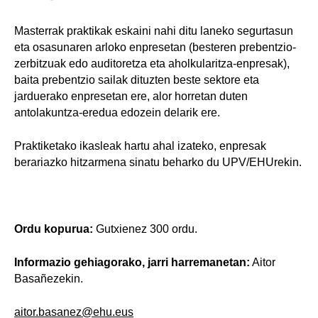
Masterrak praktikak eskaini nahi ditu laneko segurtasun
eta osasunaren arloko enpresetan (besteren prebentzio-
zerbitzuak edo auditoretza eta aholkularitza-enpresak),
baita prebentzio sailak dituzten beste sektore eta
jarduerako enpresetan ere, alor horretan duten
antolakuntza-eredua edozein delarik ere.
Praktiketako ikasleak hartu ahal izateko, enpresak
berariazko hitzarmena sinatu beharko du UPV/EHUrekin.
Ordu kopurua:
Gutxienez 300 ordu.
Informazio gehiagorako, jarri harremanetan:
Aitor
Basañezekin.
aitor.basanez@ehu.eus