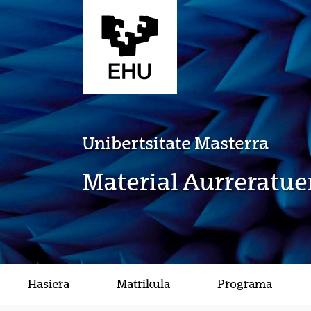
Eduki nagusira joan
Unibertsitate Masterra
Material Aurreratue
Hasiera
Matrikula
Programa