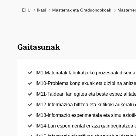
EHU
Ikasi
Masterrak eta Graduondokoak
Masterre
Gaitasunak
IM1-Materialak fabrikatzeko prozesuak diseinat
IM10-Problema konplexuak eta diziplina anitze
IM11-Taldean lan egitea eta beste espezialitat
IM12-Informazioa biltzea eta kritikoki aukeratu 
IM13-Informazio esperimentala eta simulaziotik
IM14-Lan esperimental erraza gainbegiratzea e