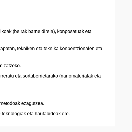
ikoak (beirak barne direla), konposatuak eta
tapatan, tekniken eta teknika konbentzionalen eta
mizatzeko.
reratu eta sortuberrietarako (nanomaterialak eta
o metodoak ezagutzea.
o teknologiak eta hautabideak ere.