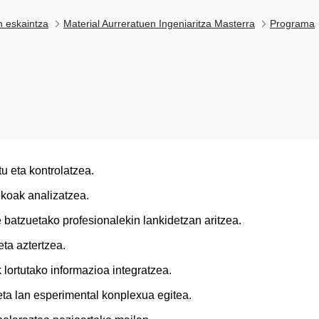
n eskaintza
Material Aurreratuen Ingeniaritza Masterra
Programa
u eta kontrolatzea.
koak analizatzea.
e batzuetako profesionalekin lankidetzan aritzea.
eta aztertzea.
 lortutako informazioa integratzea.
ta lan esperimental konplexua egitea.