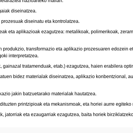
 helaraztea nazioarteko mailan.
aiak diseinatzea.
 prozesuak diseinatu eta kontrolatzea.
ateak eta aplikazioak ezagutzea: metalikoak, polimerikoak, zeram
n produkzio, transformazio eta aplikazio prozesuaren edozein e
goki interpretatzea.
, gainazal tratamenduak, etab.) ezagutzea, haien erabilera opti
tuen bidez materialak diseinatzea, aplikazio konbentzional, aur
kazio jakin batzuetarako materialak hautatzea.
dituzten printzipioak eta mekanismoak, eta horiei aurre egitek
jatorriak eta ezaugarriak ezagutzea, baita horiek birziklatzek