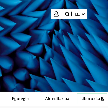
HIZKUNTZA HAUTA
Hasi saioa
EU
bilatu"
Egutegia
Akreditazioa
Liburuxka