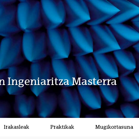
n Ingeniaritza Masterra
Irakasleak
Praktikak
Mugikortasuna