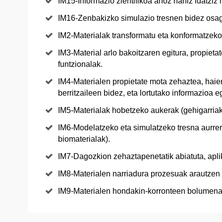
IM15-Informazio zientifikoa ahoz nahiz idatziz
IM16-Zenbakizko simulazio tresnen bidez osag
IM2-Materialak transformatu eta konformatzeko
IM3-Material arlo bakoitzaren egitura, propiet
funtzionalak.
IM4-Materialen propietate mota zehaztea, haie
berritzaileen bidez, eta lortutako informazioa e
IM5-Materialak hobetzeko aukerak (gehigarriak
IM6-Modelatzeko eta simulatzeko tresna aurrera
biomaterialak).
IM7-Dagozkion zehaztapenetatik abiatuta, apli
IM8-Materialen narriadura prozesuak arautzen 
IM9-Materialen hondakin-korronteen bolumenak, 