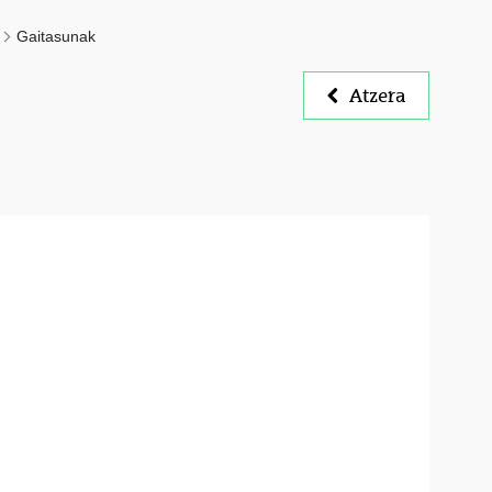
Gaitasunak
Atzera