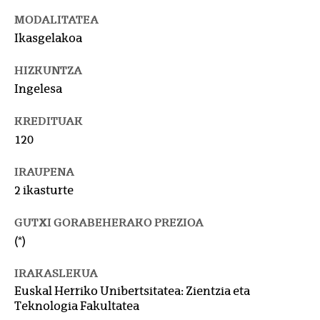
MODALITATEA
Ikasgelakoa
HIZKUNTZA
Ingelesa
KREDITUAK
120
IRAUPENA
2 ikasturte
GUTXI GORABEHERAKO PREZIOA
(*)
IRAKASLEKUA
Euskal Herriko Unibertsitatea: Zientzia eta
Teknologia Fakultatea