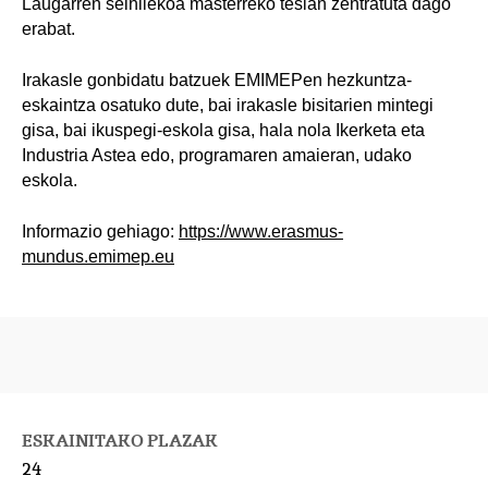
Laugarren seihilekoa masterreko tesian zentratuta dago
erabat.
Irakasle gonbidatu batzuek EMIMEPen hezkuntza-
eskaintza osatuko dute, bai irakasle bisitarien mintegi
gisa, bai ikuspegi-eskola gisa, hala nola Ikerketa eta
Industria Astea edo, programaren amaieran, udako
eskola.
Informazio gehiago:
https://www.erasmus-
mundus.emimep.eu
ESKAINITAKO PLAZAK
24