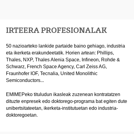
IRTEERA PROFESIONALAK
50 nazioarteko lankide partaide baino gehiago, industria
eta ikerketa erakundeetatik. Horien artean: Phillips,
Thales, NXP, Thales Alenia Space, Infineon, Rohde &
Schwarz, French Space Agency, Carl Zeiss AG,
Fraunhofer IOF, Tecnalia, United Monolithic
Semiconductors...
EMIMEPeko tituludun ikasleak zuzenean kontratatzen
dituzte enpresek edo doktorego-programa bat egiten dute
unibertsitateetan, ikerketa-institutuetan edo industria-
doktoregoetan.