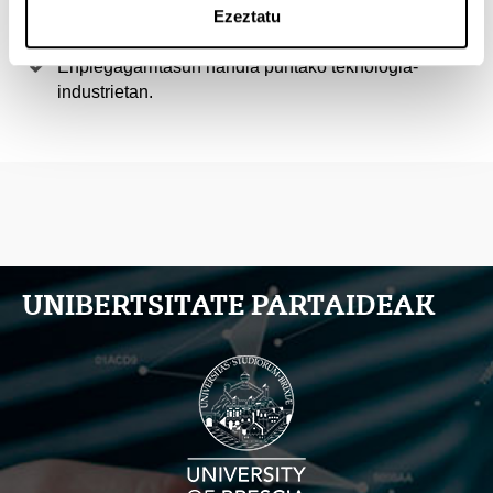
Doktorego-ikasketak Europako laborategi onenetan
Ezeztatu
egiteko aukera.
Enplegagarritasun handia puntako teknologia-
industrietan.
UNIBERTSITATE PARTAIDEAK