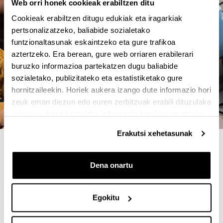
Web orri honek cookieak erabiltzen ditu
Cookieak erabiltzen ditugu edukiak eta iragarkiak
pertsonalizatzeko, baliabide sozialetako
funtzionaltasunak eskaintzeko eta gure trafikoa
aztertzeko. Era berean, gure web orriaren erabilerari
buruzko informazioa partekatzen dugu baliabide
sozialetako, publizitateko eta estatistiketako gure
hornitzaileekin. Horiek aukera izango dute informazio hori
zeuk eman diezun edo euren zerbitzuak erabili dituzulako
eskuratu duten bestelako informazio batekin uztartzeko.
Erakutsi xehetasunak
4 ARRAZOI MASTER HAU
AUKERATZEKO
Dena onartu
Summer school eta research/industrial Week.
Egokitu
Hitzaldiak eta mintegiak seihileko bakoitzean.