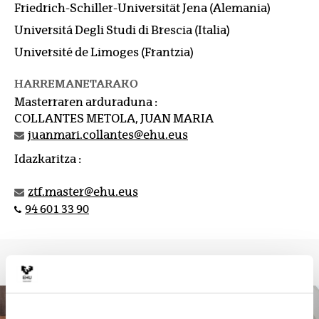
Friedrich-Schiller-Universität Jena (Alemania)
Universitá Degli Studi di Brescia (Italia)
Université de Limoges (Frantzia)
HARREMANETARAKO
Masterraren arduraduna :
COLLANTES METOLA, JUAN MARIA
juanmari.collantes@ehu.eus
Idazkaritza :
ztf.master@ehu.eus
94 601 33 90