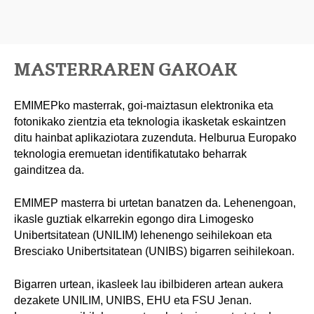
MASTERRAREN GAKOAK
EMIMEPko masterrak, goi-maiztasun elektronika eta
fotonikako zientzia eta teknologia ikasketak eskaintzen
ditu hainbat aplikaziotara zuzenduta. Helburua Europako
teknologia eremuetan identifikatutako beharrak
gainditzea da.
EMIMEP masterra bi urtetan banatzen da. Lehenengoan,
ikasle guztiak elkarrekin egongo dira Limogesko
Unibertsitatean (UNILIM) lehenengo seihilekoan eta
Bresciako Unibertsitatean (UNIBS) bigarren seihilekoan.
Bigarren urtean, ikasleek lau ibilbideren artean aukera
dezakete UNILIM, UNIBS, EHU eta FSU Jenan.