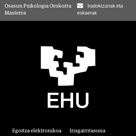
Osasun Psikologia Orokorra
Iradokizunak eta
Masterra
eskaerak
Egoitza elektronikoa
Irisgarritasuna