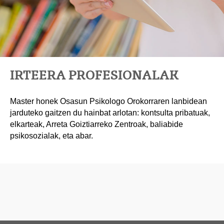
IRTEERA PROFESIONALAK
Master honek Osasun Psikologo Orokorraren lanbidean
jarduteko gaitzen du hainbat arlotan: kontsulta pribatuak,
elkarteak, Arreta Goiztiarreko Zentroak, baliabide
psikosozialak, eta abar.