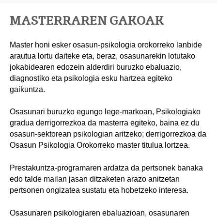
MASTERRAREN GAKOAK
Master honi esker osasun-psikologia orokorreko lanbide
arautua lortu daiteke eta, beraz, osasunarekin lotutako
jokabidearen edozein alderdiri buruzko ebaluazio,
diagnostiko eta psikologia esku hartzea egiteko
gaikuntza.
Osasunari buruzko egungo lege-markoan, Psikologiako
gradua derrigorrezkoa da masterra egiteko, baina ez du
osasun-sektorean psikologian aritzeko; derrigorrezkoa da
Osasun Psikologia Orokorreko master titulua lortzea.
Prestakuntza-programaren ardatza da pertsonek banaka
edo talde mailan jasan ditzaketen arazo anitzetan
pertsonen ongizatea sustatu eta hobetzeko interesa.
Osasunaren psikologiaren ebaluazioan, osasunaren