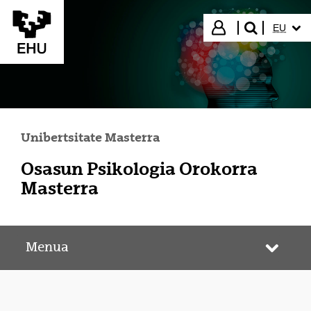
Eduki nagusira joan
HIZKUN
Hasi saioa
EU
bilatu"
Unibertsitate Masterra
Osasun Psikologia Orokorra
Masterra
Menua
Webgun