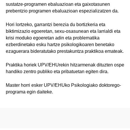
sustatze-programen ebaluazioan eta gaixotasunen
prebentzio programen ebaluazioan espezializatzen da.
Hori lortzeko, garrantzi berezia du bortizkeria eta
biktimizazio egoeretan, sexu-osasunean eta larrialdi eta
krisi moduko egoeretan adin eta problematika
ezberdinetako esku hartze psikologikoaren benetako
ezaguerara bideratutako prestakuntza praktikoa emateak.
Praktika horiek UPV/EHUrekin hitzarmenak dituzten ospe
handiko zentro publiko eta pribatuetan egiten dira.
Master horri esker UPV/EHUko Psikologiako doktorego-
programa egin daiteke.