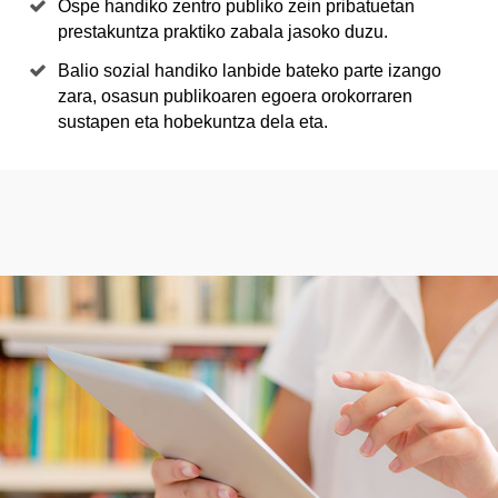
Ospe handiko zentro publiko zein pribatuetan
prestakuntza praktiko zabala jasoko duzu.
Balio sozial handiko lanbide bateko parte izango
zara, osasun publikoaren egoera orokorraren
sustapen eta hobekuntza dela eta.