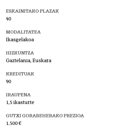
ESKAINITAKO PLAZAK
40
MODALITATEA
Ikasgelakoa
HIZKUNTZA
Gaztelania, Euskara
KREDITUAK
90
IRAUPENA
1,5 ikasturte
GUTXI GORABEHERAKO PREZIOA
1.500 €