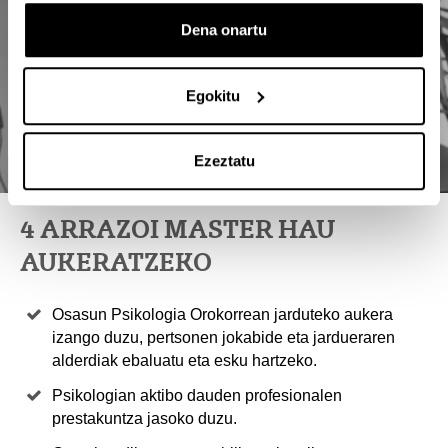
Dena onartu
Egokitu
Ezeztatu
4 ARRAZOI MASTER HAU
AUKERATZEKO
Osasun Psikologia Orokorrean jarduteko aukera
izango duzu, pertsonen jokabide eta jardueraren
alderdiak ebaluatu eta esku hartzeko.
Psikologian aktibo dauden profesionalen
prestakuntza jasoko duzu.