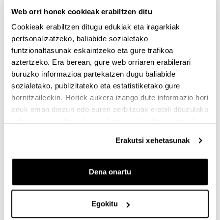
Web orri honek cookieak erabiltzen ditu
Cookieak erabiltzen ditugu edukiak eta iragarkiak
Derrigorrezko eremuak
pertsonalizatzeko, baliabide sozialetako
funtzionaltasunak eskaintzeko eta gure trafikoa
aztertzeko. Era berean, gure web orriaren erabilerari
buruzko informazioa partekatzen dugu baliabide
sozialetako, publizitateko eta estatistiketako gure
hornitzaileekin. Horiek aukera izango dute informazio hori
zeuk eman diezun edo euren zerbitzuak erabili dituzulako
eskuratu duten bestelako informazio batekin uztartzeko.
Erakutsi xehetasunak
Dena onartu
Egokitu