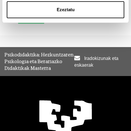
Ezeztatu
Bidali
Psikodidaktika: Hezkuntzaren
Iradokizunak eta
Psikologia eta Berariazko
eskaerak
Didaktikak Masterra