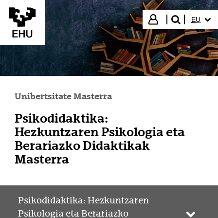
Eduki nagusira joan
HIZKUN
Hasi saioa
EU
bilatu"
Unibertsitate Masterra
Psikodidaktika:
Hezkuntzaren Psikologia eta
Berariazko Didaktikak
Masterra
Psikodidaktika: Hezkuntzaren
Psikologia eta Berariazko
Webgun