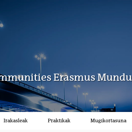
ommunities Erasmus Mundu
Irakasleak
Praktikak
Mugikortasuna