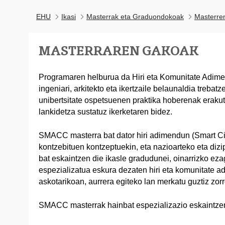
EHU
Ikasi
Masterrak eta Graduondokoak
Masterre
MASTERRAREN GAKOAK
Programaren helburua da Hiri eta Komunitate Adime
ingeniari, arkitekto eta ikertzaile belaunaldia trebat
unibertsitate ospetsuenen praktika hoberenak erakut
lankidetza sustatuz ikerketaren bidez.
SMACC masterra bat dator hiri adimendun (Smart Ci
kontzebituen kontzeptuekin, eta nazioarteko eta diz
bat eskaintzen die ikasle gradudunei, oinarrizko ez
espezializatua eskura dezaten hiri eta komunitate 
askotarikoan, aurrera egiteko lan merkatu guztiz zorr
SMACC masterrak hainbat espezializazio eskaintzen