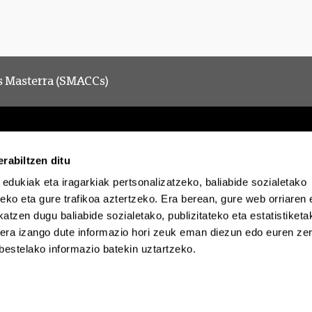
 Masterra (SMACCs)
rabiltzen ditu
 edukiak eta iragarkiak pertsonalizatzeko, baliabide sozialetako
Egoitza elektronikoa
Irisgarritasuna
Lege oha
eko eta gure trafikoa aztertzeko. Era berean, gure web orriaren e
atzen dugu baliabide sozialetako, publizitateko eta estatistiketa
kera izango dute informazio hori zeuk eman diezun edo euren zerb
EHU Tiktok-en
EHU Bluesky-n
EHU F
bestelako informazio batekin uztartzeko.