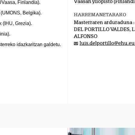
Vaasan yliopisto (Finlandi
Vaasa, Finlandia).
ak (UMONS, Belgika).
HARREMANETARAKO
Masterraren arduraduna :
 (IHU, Grezia).
DEL PORTILLO VALDES, 
nia).
ALFONSO
luis.delportillo@ehu.eu
terreko idazkaritzan galdetu.