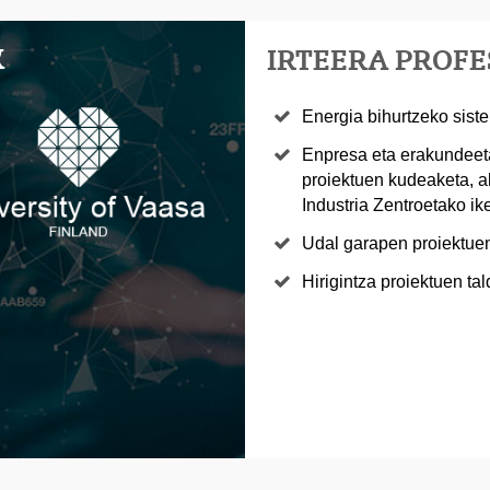
K
IRTEERA PROF
Energia bihurtzeko sist
Enpresa eta erakundeeta
proiektuen kudeaketa, ah
Industria Zentroetako ike
Udal garapen proiektuen
Hirigintza proiektuen ta