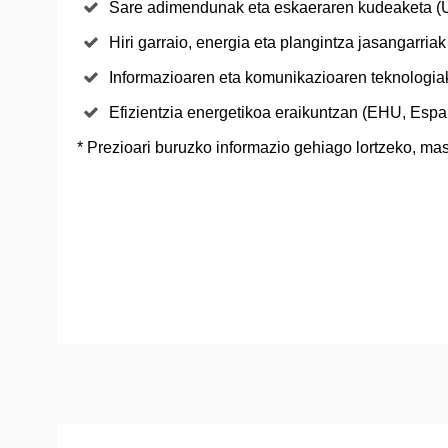
Sare adimendunak eta eskaeraren kudeaketa (U
Hiri garraio, energia eta plangintza jasangarri
Informazioaren eta komunikazioaren teknologiak
Efizientzia energetikoa eraikuntzan (EHU, Espai
* Prezioari buruzko informazio gehiago lortzeko, mas