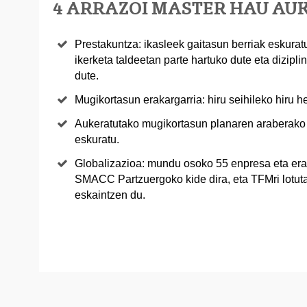
4 ARRAZOI MASTER HAU AU
Prestakuntza: ikasleek gaitasun berriak eskurat
ikerketa taldeetan parte hartuko dute eta dizipl
dute.
Mugikortasun erakargarria: hiru seihileko hiru h
Aukeratutako mugikortasun planaren araberako b
eskuratu.
Globalizazioa: mundu osoko 55 enpresa eta er
SMACC Partzuergoko kide dira, eta TFMri lotuta
eskaintzen du.