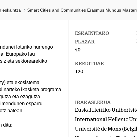
n eskaintza
Smart Cities and Communities Erasmus Mundus Maste
ESKAINITAKO
PLAZAK
ndunei loturiko hurrengo
40
zea, Europako lau
siz eta sektorearekiko
KREDITUAK
120
ty) eta ekosistema
iplinarteko ikasketa programa
agutza eta ezagutza
IRAKASLEKUA
adimendunen esparru
Euskal Herriko Unibertsit
otz batean.
International Hellenic Uni
 ditu:
Université de Mons (Belgi