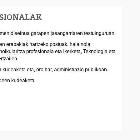
ESIONALAK
emen diseinua garapen jasangarriaren testuinguruan.
n erabakiak hartzeko postuak, hala nola:
olkularitza profesionala eta Ikerketa, Teknologia eta
rtzailea.
 kudeaketa eta, oro har, administrazio publikoan.
ldeen kudeaketa.