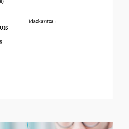
a)
Idazkaritza :
LUIS
s