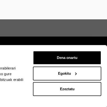
Dena onartu
rra
Mapa
Laguntza
Kontaktua
rabilerari
Egokitu
ko gure
itzuak erabili
acebook-en
EHU Linkedin-en
EHU Instagram-en
EHU Youtube-en
EHU Vimeo-en
EHU Flickr-en
Ezeztatu