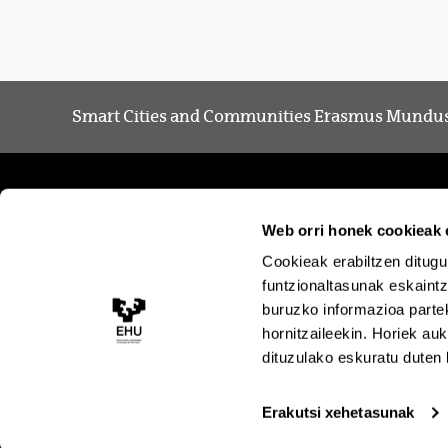
Smart Cities and Communities Erasmus Mundus
Web orri honek cookieak e
Cookieak erabiltzen ditugu
funtzionaltasunak eskaintz
buruzko informazioa partek
hornitzaileekin. Horiek au
dituzulako eskuratu duten 
Erakutsi xehetasunak