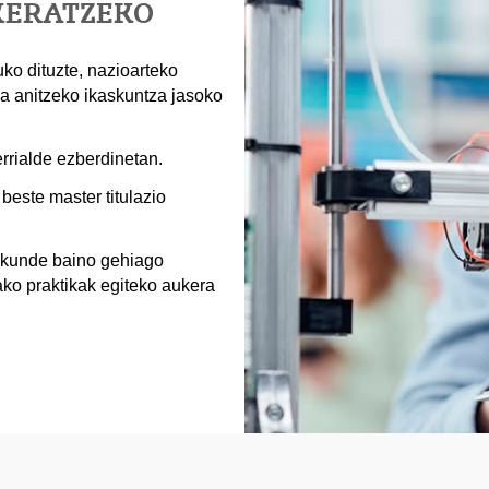
KERATZEKO
uko dituzte, nazioarteko
ina anitzeko ikaskuntza jasoko
errialde ezberdinetan.
este master titulazio
akunde baino gehiago
ko praktikak egiteko aukera