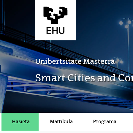
Eduki nagusira joan
Unibertsitate Masterra
Smart Cities and C
Hasiera
Matrikula
Programa