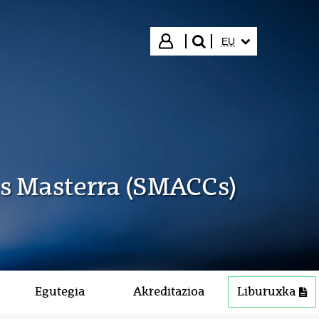
HIZKUNTZA HAUTA
Hasi saioa
EU
bilatu"
s Masterra (SMACCs)
Egutegia
Akreditazioa
Liburuxka