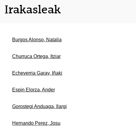
Irakasleak
Burgos Alonso, Natalia
Churruca Ortega, Itziar
Echeverria Garay, Iñaki
Espin Elorza, Ander
Gorostegi Anduaga, Ilargi
Hernando Perez, Josu