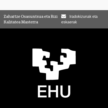
Zahartze Osasuntsua eta Bizi
Iradokizunak eta
Kalitatea Masterra
eskaerak