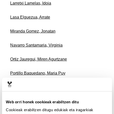
Larretxi Lamelas, Idoia
Lasa Elguezua, Arrate
Miranda Gomez, Jonatan
Navarro Santamaria, Virginia
Ortiz Jauregui, Miren Agurtzane
Portillo Baquedano, Maria Puy
Rodriguez Larrad, Ana
Ruiz De Azua Garcia, Sonia
Web orri honek cookieak erabiltzen ditu
Cookieak erabiltzen ditugu edukiak eta iragarkiak