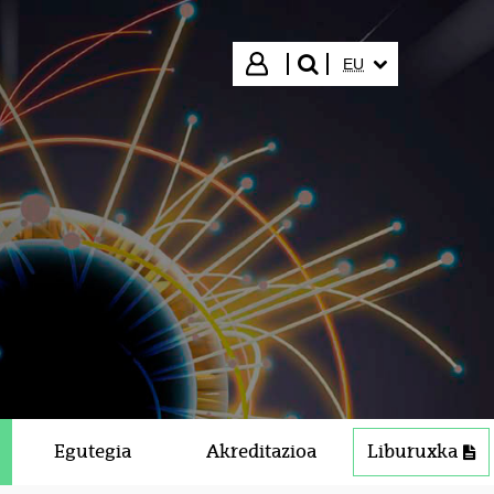
HIZKUNTZA HAUTA
Hasi saioa
EU
bilatu"
Egutegia
Akreditazioa
Liburuxka