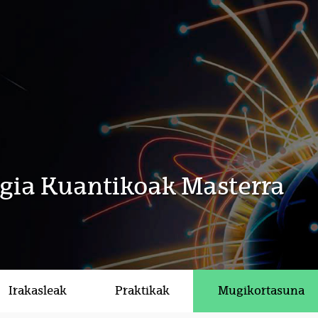
ogia Kuantikoak Masterra
Irakasleak
Praktikak
Mugikortasuna