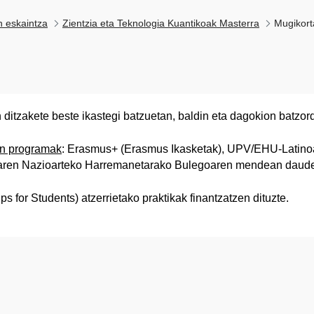
n eskaintza
Zientzia eta Teknologia Kuantikoak Masterra
Mugikor
ditzakete beste ikastegi batzuetan, baldin eta dagokion batz
n programak
: Erasmus+ (Erasmus Ikasketak), UPV/EHU-Latino
tzaren Nazioarteko Harremanetarako Bulegoaren mendean daud
 for Students) atzerrietako praktikak finantzatzen dituzte.