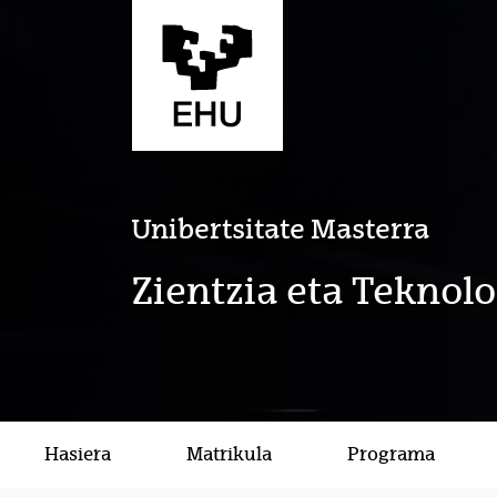
Eduki nagusira joan
Unibertsitate Masterra
Zientzia eta Teknol
Hasiera
Matrikula
Programa