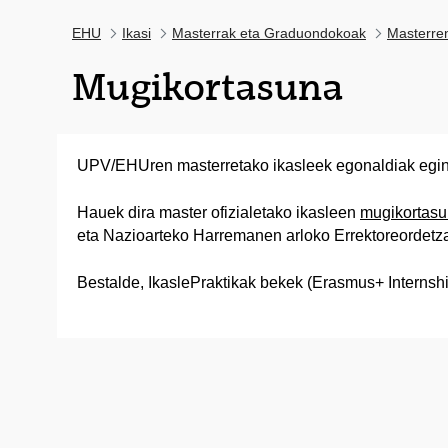
EHU
Ikasi
Masterrak eta Graduondokoak
Masterre
Mugikortasuna
UPV/EHUren masterretako ikasleek egonaldiak egin 
Hauek dira master ofizialetako ikasleen
mugikortasu
eta Nazioarteko Harremanen arloko Errektoreorde
Bestalde, IkaslePraktikak bekek (Erasmus+ Internships