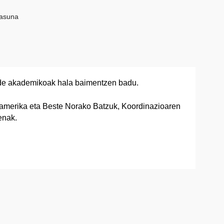
tasuna
orde akademikoak hala baimentzen badu.
amerika eta Beste Norako Batzuk, Koordinazioaren
enak.