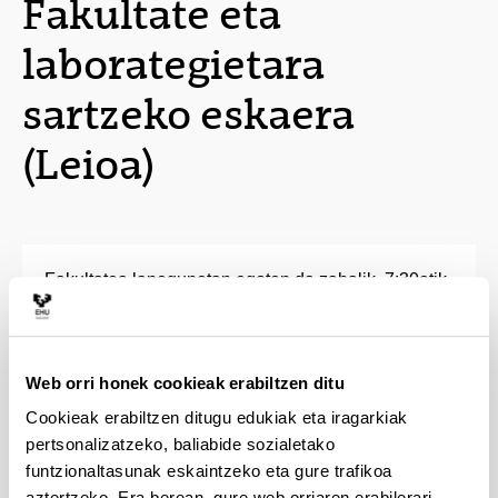
Fakultate eta
laborategietara
sartzeko eskaera
(Leioa)
Fakultatea lanegunetan egoten da zabalik, 7:30etik
21:00etara.
Segurtasun arrazoiak direla eta, inork 21:00etatik
Web orri honek cookieak erabiltzen ditu
aurrera ikastegian egon behar badu, segurtasuneko
langileei jakinarazi beharko die 94 601 2644
Cookieak erabiltzen ditugu edukiak eta iragarkiak
telefono zenbakira deituta, eta berriro deitu beharko
pertsonalizatzeko, baliabide sozialetako
du Fakultatetik irteterakoan.
funtzionaltasunak eskaintzeko eta gure trafikoa
aztertzeko. Era berean, gure web orriaren erabilerari