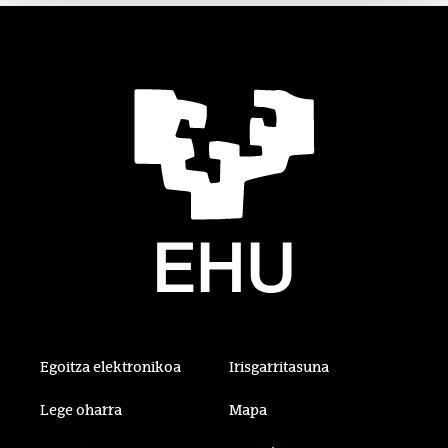
Egoitza elektronikoa
Irisgarritasuna
Lege oharra
Mapa