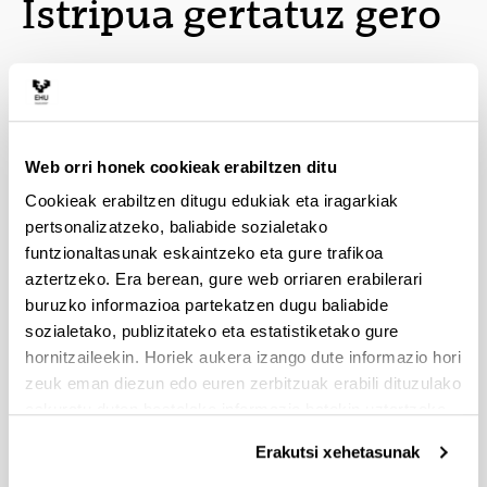
Istripua gertatuz gero
Erizaintzako gradua (Leioa)
Web orri honek cookieak erabiltzen ditu
Cookieak erabiltzen ditugu edukiak eta iragarkiak
pertsonalizatzeko, baliabide sozialetako
funtzionaltasunak eskaintzeko eta gure trafikoa
aztertzeko. Era berean, gure web orriaren erabilerari
Fisioterapiako Gradua
buruzko informazioa partekatzen dugu baliabide
sozialetako, publizitateko eta estatistiketako gure
hornitzaileekin. Horiek aukera izango dute informazio hori
zeuk eman diezun edo euren zerbitzuak erabili dituzulako
eskuratu duten bestelako informazio batekin uztartzeko.
Medikuntzako Gradua
Erakutsi xehetasunak