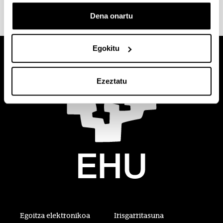
Dena onartu
Egokitu
Ezeztatu
Egoitza elektronikoa
Irisgarritasuna