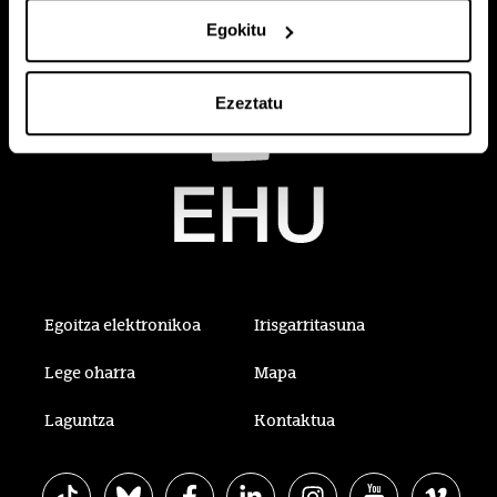
Egokitu
Ezeztatu
Egoitza elektronikoa
Irisgarritasuna
Lege oharra
Mapa
Laguntza
Kontaktua