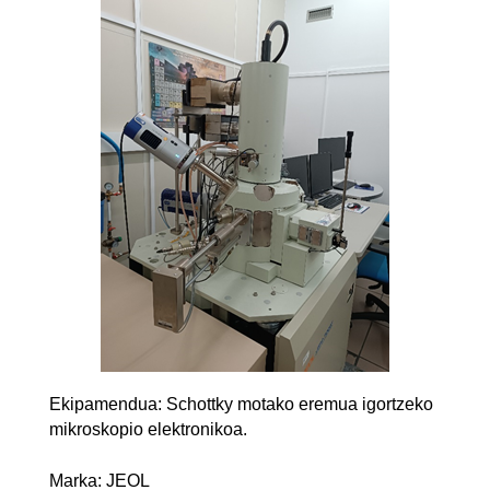
Ekipamendua: Schottky motako eremua igortzeko
mikroskopio elektronikoa.
Marka: JEOL