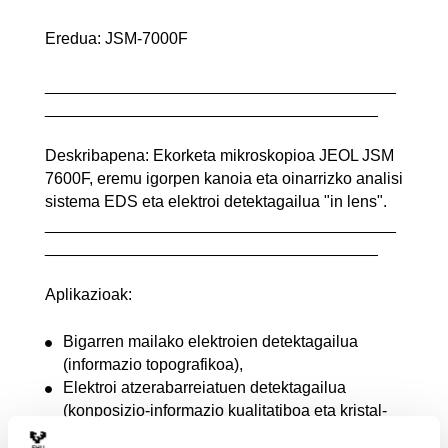
Eredua: JSM-7000F
_______________________________________
_____________________________________
Deskribapena: Ekorketa mikroskopioa JEOL JSM
7600F, eremu igorpen kanoia eta oinarrizko analisi
sistema EDS eta elektroi detektagailua "in lens".
_______________________________________
_____________________________________
Aplikazioak:
Bigarren mailako elektroien detektagailua
(informazio topografikoa),
Elektroi atzerabarreiatuen detektagailua
(konposizio-informazio kualitatiboa eta kristal-
desorientaziokoa),