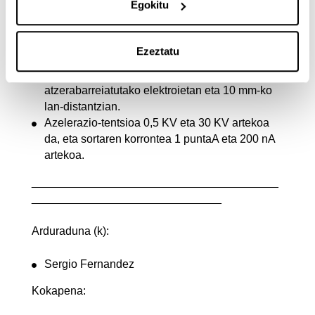
Egokitu
Bereizmena 1.000 eta 30 kV bitarteko bigarren
mailako elektroietan eta 3 nm eta 1 kV arteko
Ezeztatu
elektroietan.
3 nm-ko bereizmena 15 KVra
atzerabarreiatutako elektroietan eta 10 mm-ko
lan-distantzian.
Azelerazio-tentsioa 0,5 KV eta 30 KV artekoa
da, eta sortaren korrontea 1 puntaA eta 200 nA
artekoa.
_______________________________________
______________________________
Arduraduna (k):
Sergio Fernandez
Kokapena: