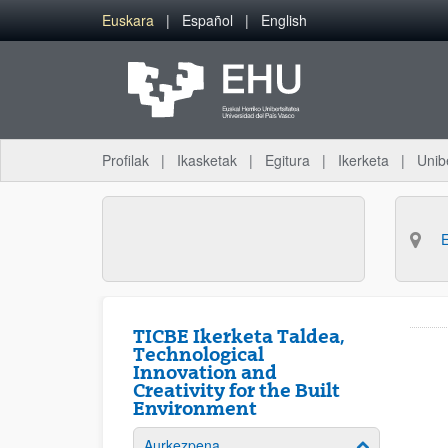
Eduki nagusira joan
Euskara
Español
English
Profilak
Ikasketak
Egitura
Ikerketa
Unib
TICBE Ikerketa Taldea,
Technological
Innovation and
Creativity for the Built
Environment
Aurkezpena
Erakutsi/izkut