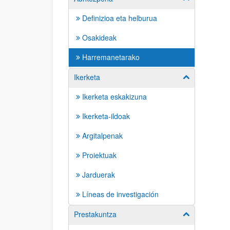
Definizioa eta helburua
Osakideak
Harremanetarako
Ikerketa
Erakutsi/izkut
Ikerketa eskakizuna
Ikerketa-ildoak
Argitalpenak
Proiektuak
Jarduerak
Líneas de investigación
Prestakuntza
Erakutsi/izkut