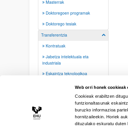
Masterrak
Doktoregoen programak
Doktorego tesiak
Transferentzia
Erakutsi/izkut
Kontratuak
Jabetza intelektuala eta
industriala
Eskaintza teknologikoa
Interesgarria
Web orri honek cookieak e
Cookieak erabiltzen ditugu
funtzionaltasunak eskaintz
buruzko informazioa partek
hornitzaileekin. Horiek au
dituzulako eskuratu duten 