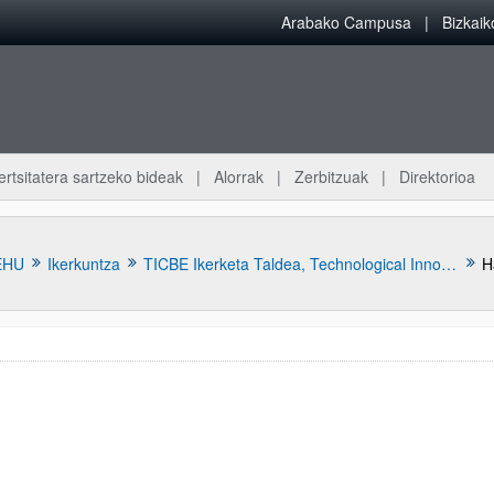
Arabako Campusa
Bizkai
ertsitatera sartzeko bideak
Alorrak
Zerbitzuak
Direktorioa
EHU
Ikerkuntza
TICBE Ikerketa Taldea, Technological Innovation and Creativity for the Built Environment
H
atu azpiorriak