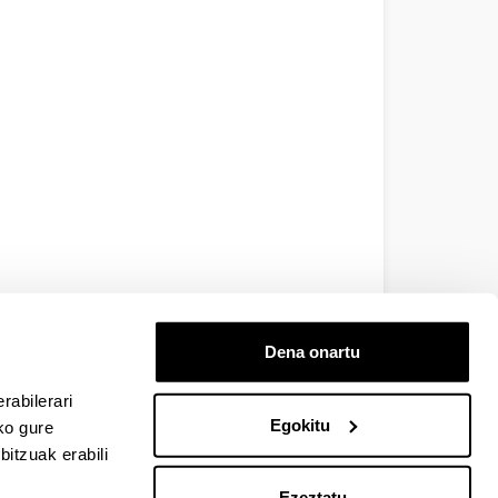
Dena onartu
rabilerari
Egokitu
ko gure
itzuak erabili
Ezeztatu