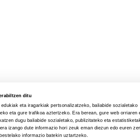
atu azpiorriak
rabiltzen ditu
 edukiak eta iragarkiak pertsonalizatzeko, baliabide sozialetako
eko eta gure trafikoa aztertzeko. Era berean, gure web orriaren e
atzen dugu baliabide sozialetako, publizitateko eta estatistiketa
kera izango dute informazio hori zeuk eman diezun edo euren zerb
bestelako informazio batekin uztartzeko.