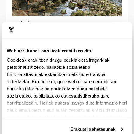
- Urkiola
Web orri honek cookieak erabiltzen ditu
Cookieak erabiltzen ditugu edukiak eta iragarkiak
pertsonalizatzeko, baliabide sozialetako
funtzionaltasunak eskaintzeko eta gure trafikoa
aztertzeko. Era berean, gure web orriaren erabilerari
buruzko informazioa partekatzen dugu baliabide
sozialetako, publizitateko eta estatistiketako gure
hornitzaileekin. Horiek aukera izango dute informazio hori
zeuk eman diezun edo euren zerbitzuak erabili dituzulako
eskuratu duten bestelako informazio batekin uztartzeko.
Erakutsi xehetasunak