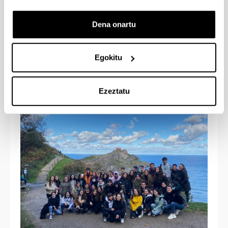
Dena onartu
Egokitu
- San Juan de Gaztelugatxe
Ezeztatu