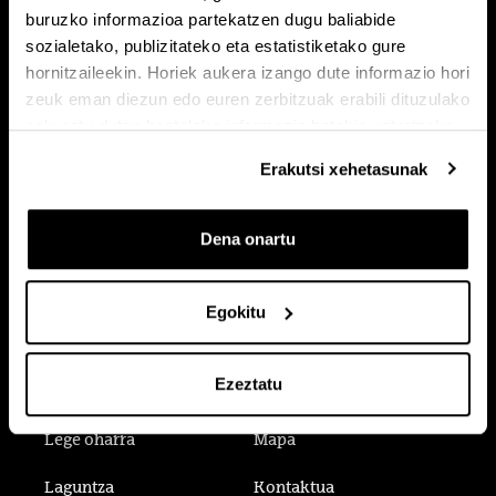
buruzko informazioa partekatzen dugu baliabide
sozialetako, publizitateko eta estatistiketako gure
hornitzaileekin. Horiek aukera izango dute informazio hori
zeuk eman diezun edo euren zerbitzuak erabili dituzulako
eskuratu duten bestelako informazio batekin uztartzeko.
Erakutsi xehetasunak
Dena onartu
Egokitu
Ezeztatu
Egoitza elektronikoa
Irisgarritasuna
Lege oharra
Mapa
Laguntza
Kontaktua