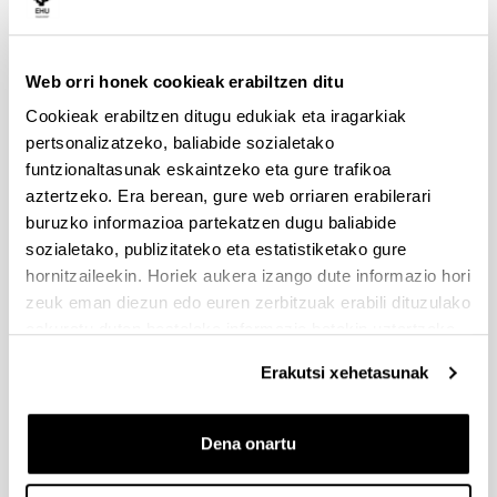
Una vez finalizado el ensayo tuvieron la
oportunidad de realizar una visita guiada al
backstage.
Web orri honek cookieak erabiltzen ditu
Cookieak erabiltzen ditugu edukiak eta iragarkiak
pertsonalizatzeko, baliabide sozialetako
funtzionaltasunak eskaintzeko eta gure trafikoa
aztertzeko. Era berean, gure web orriaren erabilerari
buruzko informazioa partekatzen dugu baliabide
sozialetako, publizitateko eta estatistiketako gure
hornitzaileekin. Horiek aukera izango dute informazio hori
zeuk eman diezun edo euren zerbitzuak erabili dituzulako
eskuratu duten bestelako informazio batekin uztartzeko.
Visita al Guggenheim
Erakutsi xehetasunak
El 12 de mayo por la tarde un grupo de 20
colegiales acudieron a visitar el Museo
Dena onartu
Guggenheim. La visita fue organizada por la
Comisión de salidas culturales.