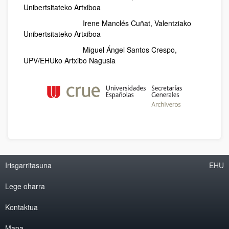
Unibertsitateko Artxiboa
Irene Manclés Cuñat, Valentziako
Unibertsitateko Artxiboa
Miguel Ángel Santos Crespo,
UPV/EHUko Artxibo Nagusia
Irisgarritasuna
EHU
Lege oharra
Kontaktua
Mapa