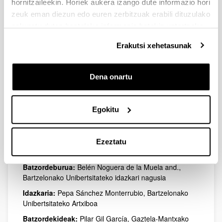
hornitzaileekin. Horiek aukera izango dute informazio hori
zeuk eman diezun edo euren zerbitzuak erabili dituzulako
eskuratu duten bestelako informazio batekin uztartzeko.
Erakutsi xehetasunak
Dena onartu
Egokitu
Ezeztatu
Batzordeburua:
Belén Noguera de la Muela and.,
Bartzelonako Unibertsitateko idazkari nagusia
Idazkaria:
Pepa Sánchez Monterrubio, Bartzelonako
Unibertsitateko Artxiboa
Batzordekideak:
Pilar Gil García, Gaztela-Mantxako