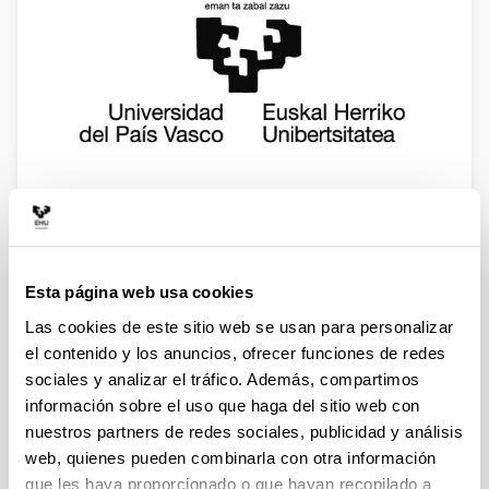
Don Pedro María Iriondo Bengoa, Secretario General
de la UPV/EHU
Doña Alcira Macias Redondo, Servicio de Innovación y
Esta página web usa cookies
Modernización Administrativa de la UPV/EHU
Las cookies de este sitio web se usan para personalizar
Don Miguel Angel Santos Crespo, Archivo General de la
el contenido y los anuncios, ofrecer funciones de redes
UPV/EHU
sociales y analizar el tráfico. Además, compartimos
información sobre el uso que haga del sitio web con
Comité Ejecutivo de la CAU-Crue
nuestros partners de redes sociales, publicidad y análisis
web, quienes pueden combinarla con otra información
que les haya proporcionado o que hayan recopilado a