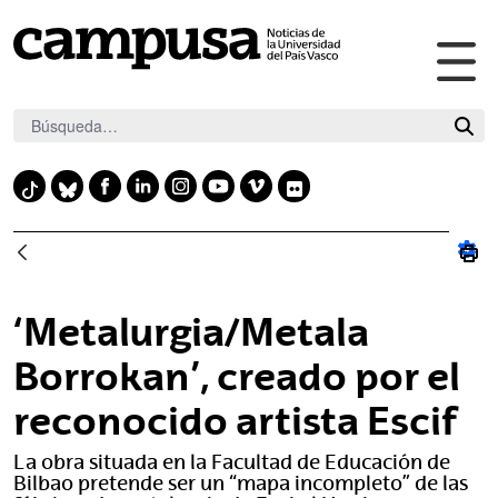
Abr
Saltar al contenido principal
me
pri
F
L
I
Y
V
F
T
B
a
i
n
o
i
l
i
l
c
n
s
u
m
i
k
u
e
k
t
t
e
c
t
e
b
e
a
u
o
k
o
s
‘Metalurgia/Metala
o
d
g
b
r
k
k
o
i
r
e
y
Borrokan’, creado por el
k
n
a
reconocido artista Escif
m
La obra situada en la Facultad de Educación de
Bilbao pretende ser un “mapa incompleto” de las