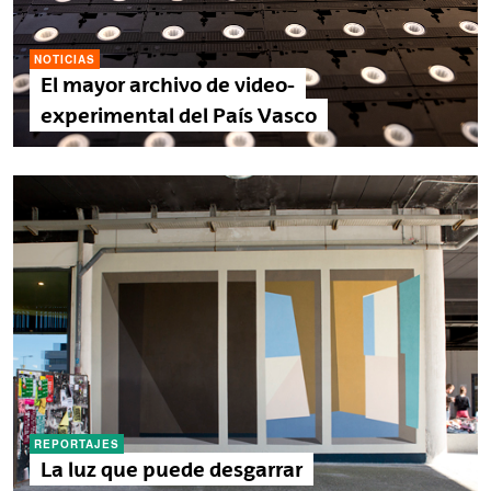
t
a
l
NOTICIAS
a
El mayor archivo de video-
B
experimental del País Vasco
o
r
r
o
k
a
n
REPORTAJES
La luz que puede desgarrar