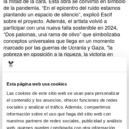
la mitad de la cara. Esta obra se convirtió en símbolo
de la pandemia. “En el epicentro del ruido estamos
plantando un espacio de silencio”, explicó Escif
sobre el proyecto. Además, el artista volvió a
participar con una nueva falla sostenible en 2024,
“Dos palomas, una rama de olivo” que simbolizaba
conceptos universales que llega en un momento
marcado por las guerras de Ucrania y Gaza, "la
pobreza en oposición a la riqueza, la victoria en
oposición a la derrota, la fuerza en oposición a la
debilidad, y nosotros en oposición a los otros",
destacó el artista sobre la obra.
Últimamente, ha estado pintando varios murales en
Esta página web usa cookies
Canadá, Francia y España y prepara su próxima
Las cookies de este sitio web se usan para personalizar
exposición individual en el Spazio C21 en Italia.
el contenido y los anuncios, ofrecer funciones de redes
sociales y analizar el tráfico. Además, compartimos
Asimismo, el artista acaba de publicar su tercer libro
información sobre el uso que haga del sitio web con
en el que reúne la actividad realizada en la última
nuestros partners de redes sociales, publicidad y análisis
década con el nombre de “Los cimientos de la
web, quienes pueden combinarla con otra información