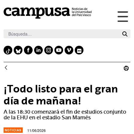
Abr
Saltar al contenido principal
me
pri
F
L
I
Y
V
F
T
B
a
i
n
o
i
l
i
l
c
n
s
u
m
i
k
u
e
k
t
t
e
c
t
e
b
e
a
u
o
k
o
s
¡Todo listo para el gran
o
d
g
b
r
k
k
o
i
r
e
día de mañana!
y
k
n
a
A las 18:30 comenzará el fin de estudios conjunto
m
de la EHU en el estadio San Mamés
11/06/2026
NOTICIAS