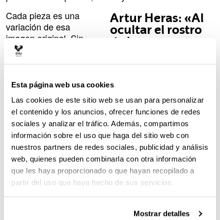
Cada pieza es una
Artur Heras: «Al
variación de esa
ocultar el rostro
imagen original. Sin
de los seres
fondo definido y con un
humanos, se
horizonte atravesado
convierte en una
siempre por el alambre
imagen
de espino, los dibujos
Esta página web usa cookies
atemporal, una
evolucionan desde
imagen útil,
Las cookies de este sitio web se usan para personalizar
representaciones más
desde el punto de
el contenido y los anuncios, ofrecer funciones de redes
fieles a la original hasta
vista simbológico,
sociales y analizar el tráfico. Además, compartimos
composiciones más
para muchas
información sobre el uso que haga del sitio web con
intervenidas, cargadas
épocas»
nuestros partners de redes sociales, publicidad y análisis
de elementos gráficos y
web, quienes pueden combinarla con otra información
textos. No hay una
que les haya proporcionado o que hayan recopilado a
cronología explícita,
pero sí una evolución. El alambre de espino actúa
partir del uso que haya hecho de sus servicios.
como hilo conductor de toda la exposición, y el
artista incorpora versos de poetas como Mahmud
Mostrar detalles
Darwish o Rafael Alberti.