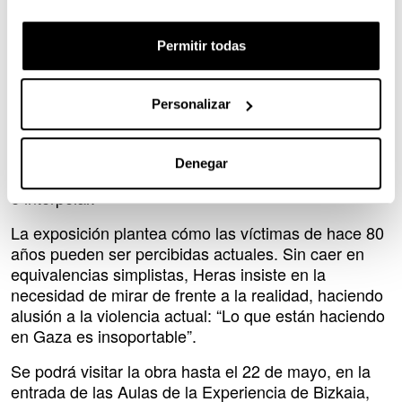
Utilizando el vocablo acuñado por el pensador
Permitir todas
Walter Benjamin, consisten en obras ‘Denkbilder’,
“imágenes que piensan”. En ellas, el artista no solo
revisita el pasado, sino que establece un puente
Personalizar
visual con el presente, concretamente con la
violencia en Gaza. Y que se piensan bajo su
condición de imágenes. Es un pintor de ideas. No
Denegar
busca conmover ni agitar, sino entender, comunicar
e interpelar.
La exposición plantea cómo las víctimas de hace 80
años pueden ser percibidas actuales. Sin caer en
equivalencias simplistas, Heras insiste en la
necesidad de mirar de frente a la realidad, haciendo
alusión a la violencia actual: “Lo que están haciendo
en Gaza es insoportable”.
Se podrá visitar la obra hasta el 22 de mayo, en la
entrada de las Aulas de la Experiencia de Bizkaia,