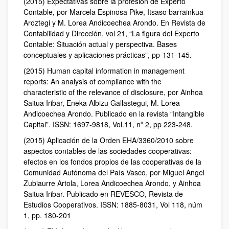
(2015) Expectativas sobre la profesión de Experto
Contable, por Marcela Espinosa Pike, Itsaso barrainkua
Aroztegi y M. Lorea Andicoechea Arondo. En Revista de
Contabilidad y Dirección, vol 21, “La figura del Experto
Contable: Situación actual y perspectiva. Bases
conceptuales y aplicaciones prácticas”, pp-131-145.
(2015) Human capital information in management
reports: An analysis of compliance with the
characteristic of the relevance of disclosure, por Ainhoa
Saitua Iribar, Eneka Albizu Gallastegui, M. Lorea
Andicoechea Arondo. Publicado en la revista “Intangible
Capital”. ISSN: 1697-9818, Vol.11, nº 2, pp 223-248.
(2015) Aplicación de la Orden EHA/3360/2010 sobre
aspectos contables de las sociedades cooperativas:
efectos en los fondos propios de las cooperativas de la
Comunidad Autónoma del País Vasco, por Miguel Angel
Zubiaurre Artola, Lorea Andicoechea Arondo, y Ainhoa
Saitua Iribar. Publicado en REVESCO, Revista de
Estudios Cooperativos. ISSN: 1885-8031, Vol 118, núm
1, pp. 180-201