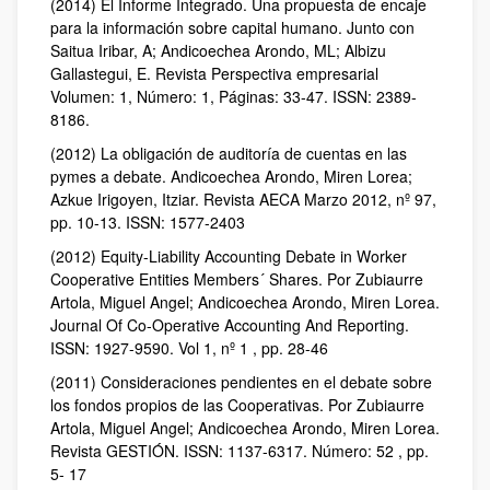
(2014) El Informe Integrado. Una propuesta de encaje
para la información sobre capital humano. Junto con
Saitua Iribar, A; Andicoechea Arondo, ML; Albizu
Gallastegui, E. Revista Perspectiva empresarial
Volumen: 1, Número: 1, Páginas: 33-47. ISSN: 2389-
8186.
(2012) La obligación de auditoría de cuentas en las
pymes a debate. Andicoechea Arondo, Miren Lorea;
Azkue Irigoyen, Itziar. Revista AECA Marzo 2012, nº 97,
pp. 10-13. ISSN: 1577-2403
(2012) Equity-Liability Accounting Debate in Worker
Cooperative Entities Members´ Shares. Por Zubiaurre
Artola, Miguel Angel; Andicoechea Arondo, Miren Lorea.
Journal Of Co-Operative Accounting And Reporting.
ISSN: 1927-9590. Vol 1, nº 1 , pp. 28-46
(2011) Consideraciones pendientes en el debate sobre
los fondos propios de las Cooperativas. Por Zubiaurre
Artola, Miguel Angel; Andicoechea Arondo, Miren Lorea.
Revista GESTIÓN. ISSN: 1137-6317. Número: 52 , pp.
5- 17