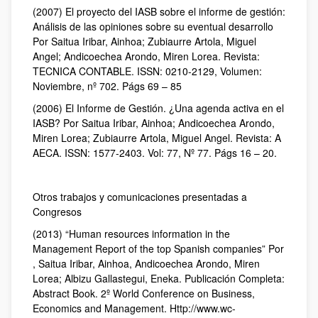
(2007) El proyecto del IASB sobre el informe de gestión:
Análisis de las opiniones sobre su eventual desarrollo
Por Saitua Iribar, Ainhoa; Zubiaurre Artola, Miguel
Angel; Andicoechea Arondo, Miren Lorea. Revista:
TECNICA CONTABLE. ISSN: 0210-2129, Volumen:
Noviembre, nº 702. Págs 69 – 85
(2006) El Informe de Gestión. ¿Una agenda activa en el
IASB? Por Saitua Iribar, Ainhoa; Andicoechea Arondo,
Miren Lorea; Zubiaurre Artola, Miguel Angel. Revista: A
AECA. ISSN: 1577-2403. Vol: 77, Nº 77. Págs 16 – 20.
Otros trabajos y comunicaciones presentadas a
Congresos
(2013) “Human resources information in the
Management Report of the top Spanish companies” Por
, Saitua Iribar, Ainhoa, Andicoechea Arondo, Miren
Lorea; Albizu Gallastegui, Eneka. Publicación Completa:
Abstract Book. 2º World Conference on Business,
Economics and Management. Http://www.wc-