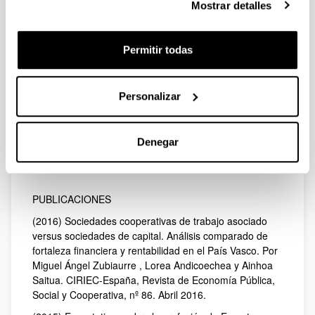
2002 hasta el curso 2006- 2007, y Máster en Dirección
Mostrar detalles
Empresarial desde la Innovación e Internacionalización
desde el curso 2009- 2010 hasta la actualidad, en la
materia Control interno como instrumento de gestión y
Permitir todas
de credibilidad” abordando cuestiones de control
interno, gestión de riesgos, gobierno corporativo y su
relación con contabilidad y divulgación de información y
Personalizar
la auditoría de cuentas.
Áreas de investigación: divulgación de información y
estados financieros, auditoría, "assurance",
Denegar
contabilidad, y control interno, cooperativas.
PUBLICACIONES
(2016) Sociedades cooperativas de trabajo asociado
versus sociedades de capital. Análisis comparado de
fortaleza financiera y rentabilidad en el País Vasco. Por
Miguel Ángel Zubiaurre , Lorea Andicoechea y Ainhoa
Saitua. CIRIEC-España, Revista de Economía Pública,
Social y Cooperativa, nº 86. Abril 2016.