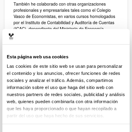
También he colaborado con otras organizaciones
profesionales y empresariales tales como el Colegio
Vasco de Economistas, en varios cursos homologados
por el Instituto de Contabilidad y Auditoría de Cuentas
(ICAC), dependiente del Ministerio de Economía,
reconocidos como acreditativo de la formación teórica
en el Módulo de Contabilidad Superior requerida para el
acceso al Registro Oficial de Auditores de Cuentas para
los Licenciados en Economía.
Esta página web usa cookies
Arriba
Las cookies de este sitio web se usan para personalizar
Investigación
el contenido y los anuncios, ofrecer funciones de redes
Doctora en CC. Económicas y Empresariales por la
sociales y analizar el tráfico. Además, compartimos
Universidad del País Vasco (UPV/EHU) en Junio 1999
información sobre el uso que haga del sitio web con
con la Tesis titulada: La diferencia de expectativas y la
nuestros partners de redes sociales, publicidad y análisis
información empresarial: retos para la auditoría.
web, quienes pueden combinarla con otra información
He participado en los Posgrados en titulaciones oficiales
que les haya proporcionado o que hayan recopilado a
con enfoque investigador siguientes: Programas de
partir del uso que haya hecho de sus servicios.
Doctorado en Contabilidad (bajo diferentes
denominaciones) de la UPV/EHU desde en curso 2001-