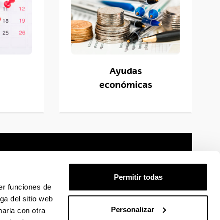
Ayudas
económicas
Permitir todas
er funciones de
mación legal
Mapa
Ayuda
Contacto
ga del sitio web
Personalizar
arla con otra