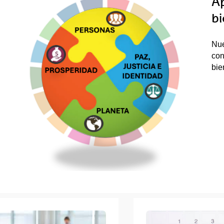
Ap
bi
Nue
tar subpáginas
con
bie