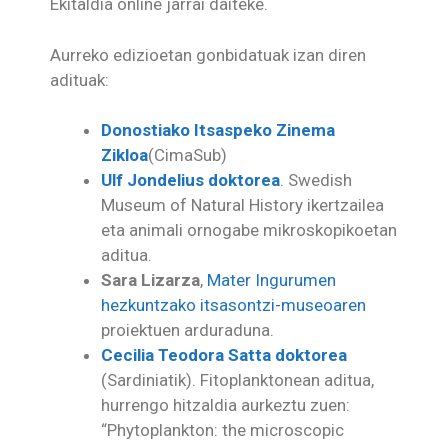
Ekitaldia online jarrai daiteke.
Aurreko edizioetan gonbidatuak izan diren
adituak:
Donostiako Itsaspeko Zinema
Zikloa
(CimaSub)
Ulf Jondelius doktorea
. Swedish
Museum of Natural History ikertzailea
eta animali ornogabe mikroskopikoetan
aditua.
Sara Lizarza
,
Mater Ingurumen
hezkuntzako itsasontzi-museoaren
proiektuen arduraduna.
Cecilia Teodora Satta doktorea
(Sardiniatik). Fitoplanktonean aditua,
hurrengo hitzaldia aurkeztu zuen:
“Phytoplankton: the microscopic