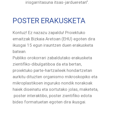
irisgarritasuna itsas-jardueretan”.
POSTER ERAKUSKETA
Kontuz! Ez nazazu zapaldu! Proiektuko
emaitzak Bizkaia Aretoan (EHU) egoten dira
ikusgai 15 egun irauntzen duen erakusketa
batean.
Publiko orokorrari zabaldutako erakusketa
zientifiko-dibulgatiboa da eta bertan,
proiektuko parte-hartzaileek hondartzetan
aurkitu dituzten organismo mikroskopiko eta
mikroplastikoen inguruko nondik norakoak
haiek diseinatu eta sortutako jolas, maketeta,
poster interaktibo, poster zientifiko edota
bideo formatuetan egoten dira ikusgai.