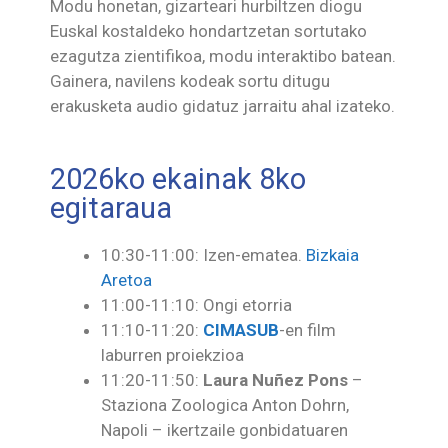
Modu honetan, gizarteari hurbiltzen diogu
Euskal kostaldeko hondartzetan sortutako
ezagutza zientifikoa, modu interaktibo batean.
Gainera, navilens kodeak sortu ditugu
erakusketa audio gidatuz jarraitu ahal izateko.
2026ko ekainak 8ko
egitaraua
10:30-11:00: Izen-ematea.
Bizkaia
Aretoa
11:00-11:10: Ongi etorria
11:10-11:20:
CIMASUB
-en film
laburren proiekzioa
11:20-11:50:
Laura Nuñez Pons
–
Staziona Zoologica Anton Dohrn,
Napoli – ikertzaile gonbidatuaren