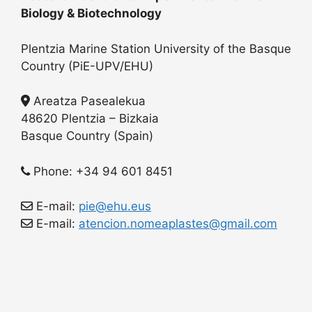
Biology & Biotechnology
Plentzia Marine Station University of the Basque
Country (PiE-UPV/EHU)
Areatza Pasealekua
48620 Plentzia – Bizkaia
Basque Country (Spain)
Phone: +34 94 601 8451
E-mail:
pie@ehu.eus
E-mail:
atencion.nomeaplastes@gmail.com