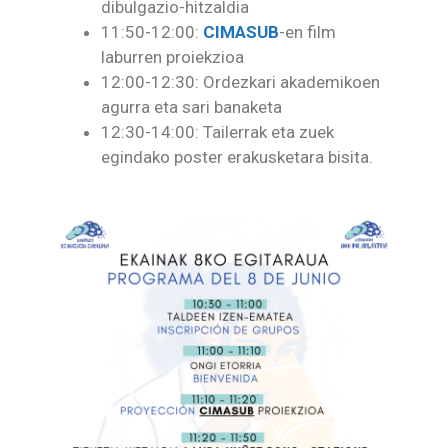
dibulgazio-hitzaldia
11:50-12:00:
CIMASUB
-en film
laburren proiekzioa
12:00-12:30: Ordezkari akademikoen
agurra eta sari banaketa
12:30-14:00: Tailerrak eta zuek
egindako poster erakusketara bisita.