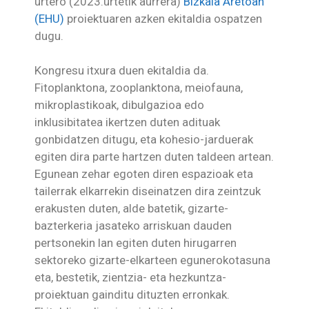
urtero (2023.urtetik aurrera)
Bizkaia Aretoan
(EHU)
proiektuaren azken ekitaldia ospatzen
dugu.
Kongresu itxura duen ekitaldia da.
Fitoplanktona, zooplanktona, meiofauna,
mikroplastikoak, dibulgazioa edo
inklusibitatea ikertzen duten adituak
gonbidatzen ditugu, eta kohesio-jarduerak
egiten dira parte hartzen duten taldeen artean.
Egunean zehar egoten diren espazioak eta
tailerrak elkarrekin diseinatzen dira zeintzuk
erakusten duten, alde batetik, gizarte-
bazterkeria jasateko arriskuan dauden
pertsonekin lan egiten duten hirugarren
sektoreko gizarte-elkarteen egunerokotasuna
eta, bestetik, zientzia- eta hezkuntza-
proiektuan gainditu dituzten erronkak.