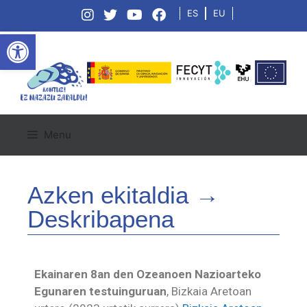
ES
EU
Open toolbar
Menu
Azken ekitaldia →
Deskribapena
Ekainaren 8an den Ozeanoen Nazioarteko
Egunaren testuinguruan
, Bizkaia Aretoan