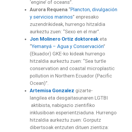
‘engine’ of oceans”.
Aurora Requena
“
Plancton, divulgación
y servicios marinos
” enpresako
zuzendrikideak, hurrengo hitzaldia
aurkeztu zuen: “Sexo en el mar”.
Jon Molinero Ortiz doktoreak
eta
“
Yemanyá – Agua y Conservación
”
(Ekuador) GKE-ko kideak hurrengo
hitzaldia aurkeztu zuen: “Sea turtle
conservation and coastal microplastic
pollution in Northern Ecuador (Pacific
Ocean)”.
Artemisa Gonzalez
gizarte-
langilea eta desgaitasunaren LGTBI
aktibista, nabigazio zientifiko
inklusiboan esperientziaduna. Hurrengo
hitzaldia aurkeztu zuen: Gorputz
dibertsoak entzuten dituen zientiza: