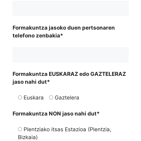
Formakuntza jasoko duen pertsonaren
telefono zenbakia*
Formakuntza EUSKARAZ edo GAZTELERAZ
jaso nahi dut*
Euskara
Gaztelera
Formakuntza NON jaso nahi dut*
Plentziako itsas Estazioa (Plentzia,
Bizkaia)