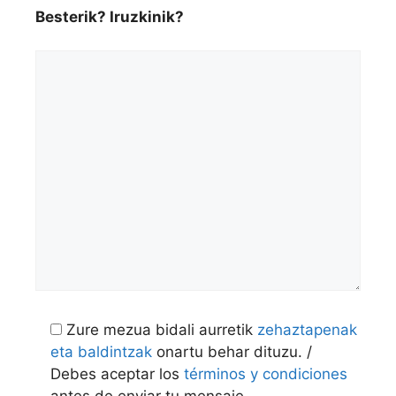
Besterik? Iruzkinik?
Zure mezua bidali aurretik
zehaztapenak
eta baldintzak
onartu behar dituzu. /
Debes aceptar los
términos y condiciones