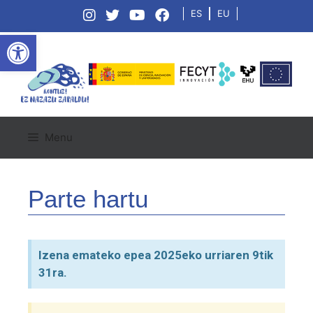
ES
EU
Open toolbar
Menu
Parte hartu
Izena emateko epea 2025eko urriaren 9tik
31ra.