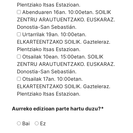
Plentziako Itsas Estazioan.
Abenduaren 16an. 10:00etan. SOILIK
ZENTRU ARAUTUENTZAKO. EUSKARAZ.
Donostia-San Sebastián.
Urtarrilak 19an. 10:00etan.
ELKARTEENTZAKO SOILIK. Gazteleraz.
Plentziako Itsas Estazioan.
Otsailak 10ean. 15:00etan. SOILIK
ZENTRU ARAUTUENTZAKO. EUSKARAZ.
Donostia-San Sebastián.
Otsailak 17an. 10:00etan.
ELKARTEENTZAKO SOILIK. Gazteleraz.
Plentziako Itsas Estazioan.
Aurreko edizioan parte hartu duzu?*
Bai
Ez