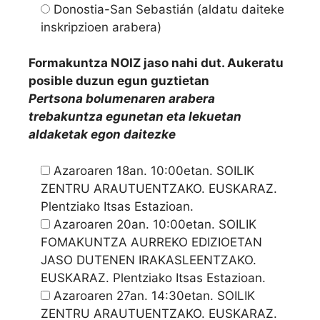
Donostia-San Sebastián (aldatu daiteke
inskripzioen arabera)
Formakuntza NOIZ jaso nahi dut. Aukeratu
posible duzun egun guztietan
Pertsona bolumenaren arabera
trebakuntza egunetan eta lekuetan
aldaketak egon daitezke
Azaroaren 18an. 10:00etan. SOILIK
ZENTRU ARAUTUENTZAKO. EUSKARAZ.
Plentziako Itsas Estazioan.
Azaroaren 20an. 10:00etan. SOILIK
FOMAKUNTZA AURREKO EDIZIOETAN
JASO DUTENEN IRAKASLEENTZAKO.
EUSKARAZ. Plentziako Itsas Estazioan.
Azaroaren 27an. 14:30etan. SOILIK
ZENTRU ARAUTUENTZAKO. EUSKARAZ.