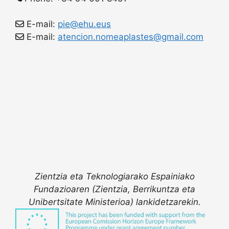
E-mail:
pie@ehu.eus
E-mail:
atencion.nomeaplastes@gmail.com
Zientzia eta Teknologiarako Espainiako
Fundazioaren (Zientzia, Berrikuntza eta
Unibertsitate Ministerioa) lankidetzarekin.