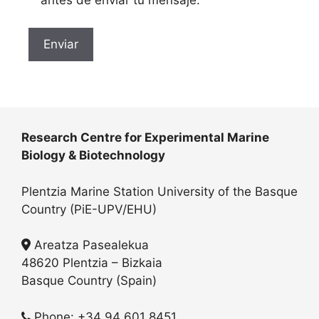
antes de enviar tu mensaje.
Research Centre for Experimental Marine
Biology & Biotechnology
Plentzia Marine Station University of the Basque
Country (PiE-UPV/EHU)
Areatza Pasealekua
48620 Plentzia – Bizkaia
Basque Country (Spain)
Phone: +34 94 601 8451