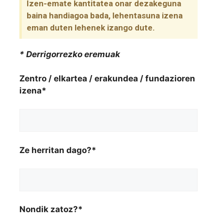
Izen-emate kantitatea onar dezakeguna
baina handiagoa bada, lehentasuna izena
eman duten lehenek izango dute.
* Derrigorrezko eremuak
Zentro / elkartea / erakundea / fundazioren
izena*
Ze herritan dago?*
Nondik zatoz?*