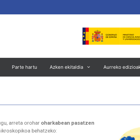
Parte hartu
Azken ekitaldia
Aurreko edizioak
gu, arreta orohar
oharkabean pasatzen
 mikroskopikoa behatzeko: