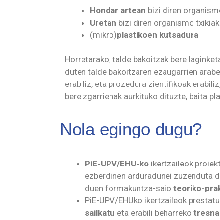
Hondar artean
bizi diren organismo
Uretan
bizi diren organismo txikiak
(mikro)
plastikoen kutsadura
Horretarako, talde bakoitzak bere laginke
duten talde bakoitzaren ezaugarrien arabe
erabiliz, eta prozedura zientifikoak erabiliz
bereizgarrienak aurkituko dituzte, baita pla
Nola egingo dugu?
PiE-UPV/EHU-ko
ikertzaileok proie
ezberdinen arduradunei zuzenduta da
duen formakuntza-saio
teoriko-pra
PiE-UPV/EHUko ikertzaileok prestatu
sailkatu
eta erabili beharreko
tresna