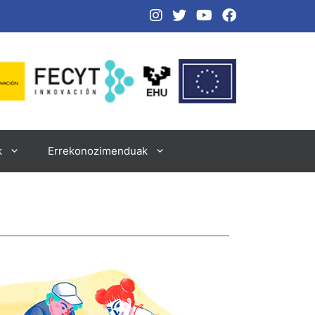
​
Errekonozimenduak