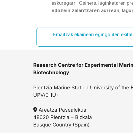
eskuragarri. Gainera, laginketaren 
edozein zalantzaren aurrean, lagu
Emaitzak ekainean egingo den ekitald
Research Centre for Experimental Marin
Biotechnology
Plentzia Marine Station University of the
UPV/EHU)
Areatza Pasealekua
48620 Plentzia – Bizkaia
Basque Country (Spain)