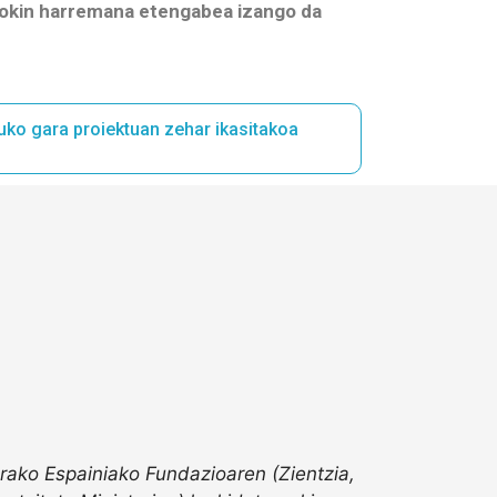
eokin harremana etengabea izango da
duko gara proiektuan zehar ikasitakoa
arako Espainiako Fundazioaren (Zientzia,