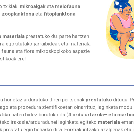
 txikiak:
mikroalgak
eta
meiofauna
:
zoo
planktona
eta
fitoplanktona
ta
materiala
prestatuko du. parte hartzen
ra egokitutako jarraibideak eta materiala
, fauna eta flora
mikroskopikoko
espezie
stikoak ere!
ktu honetaz arduratuko diren pertsonak
prestatuko
ditugu. P
go eta prozedura zientifikoetan oinarrituz, laginketa mod
ktiko
baten bidez burutuko da (
4 ordu urtarrila
–
eta
martx
tako irakasle/arduradunei laginketa egiteko
materiala
emang
k
prestatu egin beharko dira. Formakuntzako azalpenak eta 