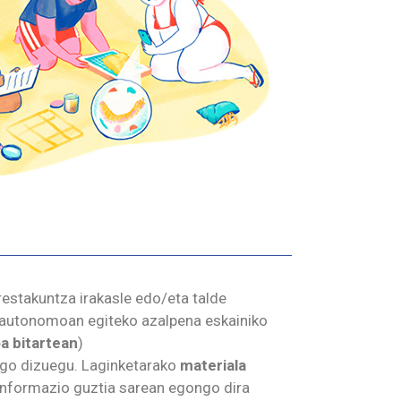
restakuntza irakasle edo/eta talde
u autonomoan egiteko azalpena eskainiko
oa
bitartean
)
o dizuegu. Laginketarako
materiala
informazio guztia sarean egongo dira