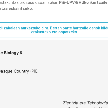
prestakuntza prozesu osoan zehar,
PiE-UPV/EHUko ikertzail
ntza eskaintzeko
.
i zabalean aurkeztuko dira. Bertan parte hartzaile denok bil
erakusteko eta ospatzeko
e Biology &
 Basque Country (PiE-
Zientzia eta Teknologi