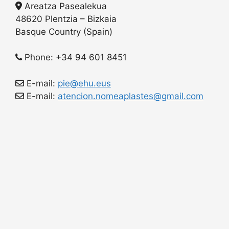
Areatza Pasealekua
48620 Plentzia – Bizkaia
Basque Country (Spain)
Phone: +34 94 601 8451
E-mail:
pie@ehu.eus
E-mail:
atencion.nomeaplastes@gmail.com