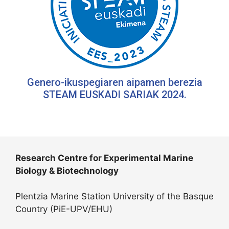
Genero-ikuspegiaren aipamen berezia
STEAM EUSKADI SARIAK 2024.
Research Centre for Experimental Marine
Biology & Biotechnology
Plentzia Marine Station University of the Basque
Country (PiE-UPV/EHU)