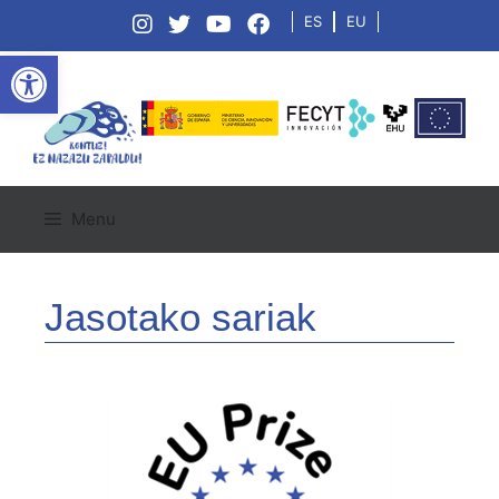
ES
EU
Open toolbar
Menu
Jasotako sariak