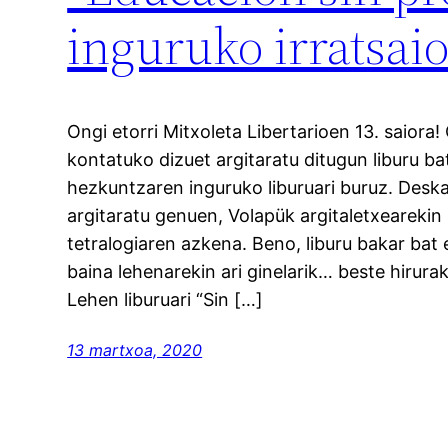
inguruko irratsai
Ongi etorri Mitxoleta Libertarioen 13. saiora!
kontatuko dizuet argitaratu ditugun liburu ba
hezkuntzaren inguruko liburuari buruz. Deska
argitaratu genuen, Volapük argitaletxearekin
tetralogiaren azkena. Beno, liburu bakar bat
baina lehenarekin ari ginelarik… beste hirura
Lehen liburuari “Sin […]
13 martxoa, 2020