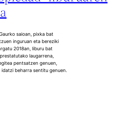
oa
 Gaurko saioan, pixka bat
tzuen inguruan eta bereziki
rgatu 2018an, liburu bat
 prestatutako laugarrena,
 egitea pentsatzen genuen,
k idatzi beharra sentitu genuen.