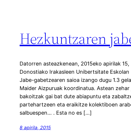
Hezkuntzaren jabe
Datorren asteazkenean, 2015eko apirilak 15, 
Donostiako Irakasleen Unibertsitate Eskolan
Jabe-gabetzearen saioa izango dugu 1.3 gela
Maider Aizpuruak koordinatua. Astean zehar 
bakoitzak gai bat dute abiapuntu eta zabalt
partehartzeen eta eraikitze kolektiboen arab
salbuespen… . Esta no es […]
8 apirila, 2015