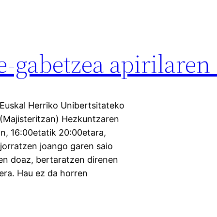
-gabetzea apirilaren
Euskal Herriko Unibertsitateko
 (Majisteritzan) Hezkuntzaren
n, 16:00etatik 20:00etara,
jorratzen joango garen saio
zen doaz, bertaratzen direnen
era. Hau ez da horren