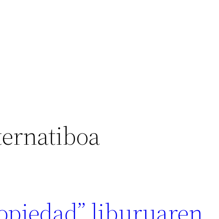
ternatiboa
opiedad” liburuaren