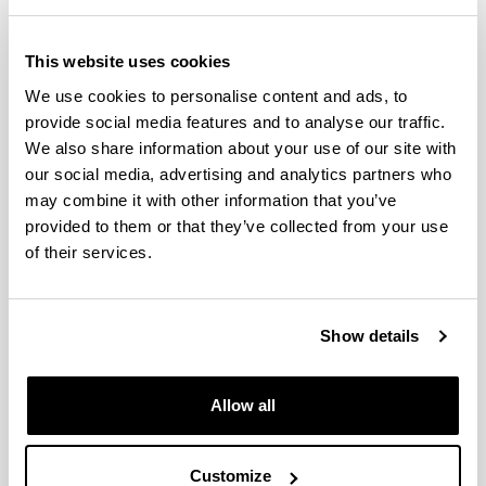
Tools generated within the project ‘Evaluation
of Ecosystem Services in the Basque
This website uses cookies
Country’:
We use cookies to personalise content and ads, to
provide social media features and to analyse our traffic.
Peña, L y Ametzaga-Arregi, I., 2023. Guía metodológica
para el cartografiado de los Servicios de los
We also share information about your use of our site with
Ecosistemas en Euskadi. Servicio Editorial de la
our social media, advertising and analytics partners who
Universidad del País Vasco (UPV/EHU), 134 p. ISBN:
may combine it with other information that you’ve
978-84-1319-582-7.
provided to them or that they’ve collected from your use
Fernández de Manuel, B., Peña, L., Ametzaga-Arregi,
of their services.
I., Onaindia, M., 2020. Guía práctica para la integración
de los servicios de los ecosistemas en la formulación de
planes y programas territoriales y urbanísticos. Ed.
Show details
Universidad del País Vasco (UPV/EHU), Bilbao. pp.132.
ISBN: 978-84-1319-238-3.
Modelo para la Evaluación de la Infraestructura Verde
Allow all
de Euskadi a escala municipal
Customize