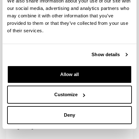
We also share information about your use of our site with
ECTS)
our social media, advertising and analytics partners who
Trabajo Fin de Módulo (4,5 créditos ECTS)
may combine it with other information that you’ve
provided to them or that they’ve collected from your use
Programa detallado
of their services.
Curso de Especialista Sistemas para la gestión
empresarial-ERP (30 créditos ECTS)
Show details
ERP Introducción, Finanzas y Controlling (6,7
créditos ECTS)
Allow all
ERP: Proyectos y Compras (6 créditos ECTS)
ERP: Ventas (3,4 créditos ECTS)
ERP: Producción (3 créditos ECTS)
Customize
ERP: Gestión del Capital Humano y Gestión del
Talento (6,4 créditos ECTS)
Trabajo Fin de Módulo (4,5 créditos ECTS)
Deny
Programa detallado