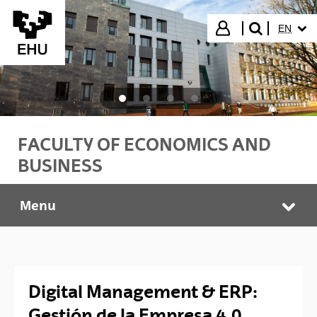
Skip to Main Content
SELECT
Login
EN
search"
FACULTY OF ECONOMICS AND
BUSINESS
Menu
Digital Management & ERP: Enpresaren Kudeaketa 4.0
Tog
Digital Management & ERP:
Gestión de la Empresa 4.0