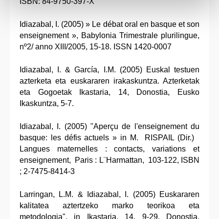
ISBN: 84-9750-397-X
Idiazabal, I. (2005) » Le débat oral en basque et son
enseignement », Babylonia Trimestrale plurilingue,
nº2/ anno XIII/2005, 15-18. ISSN 1420-0007
Idiazabal, I. & García, I.M. (2005) Euskal testuen
azterketa eta euskararen irakaskuntza. Azterketak
eta Gogoetak Ikastaria, 14, Donostia, Eusko
Ikaskuntza, 5-7.
Idiazabal, I. (2005) "Aperçu de l'enseignement du
basque: les défis actuels » in M. RISPAIL (Dir.)
Langues maternelles : contacts, variations et
enseignement, Paris : L¨Harmattan, 103-122, ISBN
; 2-7475-8414-3
Larringan, L.M. & Idiazabal, I. (2005) Euskararen
kalitatea aztertzeko marko teorikoa eta
metodologia", in Ikastaria, 14, 9-29. Donostia,