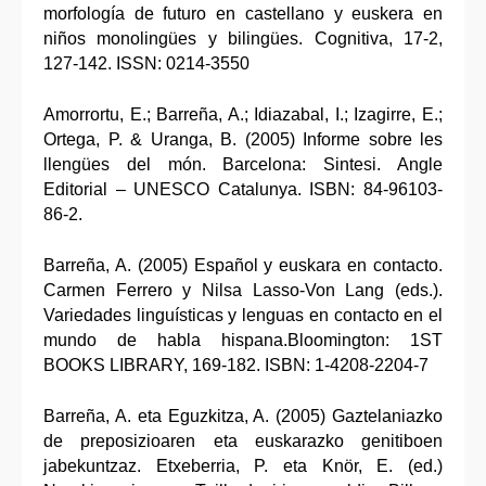
morfología de futuro en castellano y euskera en
niños monolingües y bilingües. Cognitiva, 17-2,
127-142. ISSN: 0214-3550
Amorrortu, E.; Barreña, A.; Idiazabal, I.; Izagirre, E.;
Ortega, P. & Uranga, B. (2005) Informe sobre les
llengües del món. Barcelona: Sintesi. Angle
Editorial – UNESCO Catalunya. ISBN: 84-96103-
86-2.
Barreña, A. (2005) Español y euskara en contacto.
Carmen Ferrero y Nilsa Lasso-Von Lang (eds.).
Variedades linguísticas y lenguas en contacto en el
mundo de habla hispana.Bloomington: 1ST
BOOKS LIBRARY, 169-182. ISBN: 1-4208-2204-7
Barreña, A. eta Eguzkitza, A. (2005) Gaztelaniazko
de preposizioaren eta euskarazko genitiboen
jabekuntzaz. Etxeberria, P. eta Knör, E. (ed.)