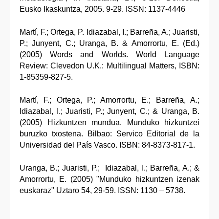
Eusko Ikaskuntza, 2005. 9-29. ISSN: 1137-4446
Martí, F.; Ortega, P. Idiazabal, I.; Barreña, A.; Juaristi,
P.; Junyent, C.; Uranga, B. & Amorrortu, E. (Ed.)
(2005) Words and Worlds. World Language
Review: Clevedon U.K.: Multilingual Matters, ISBN:
1-85359-827-5.
Martí, F.; Ortega, P.; Amorrortu, E.; Barreña, A.;
Idiazabal, I.; Juaristi, P.; Junyent, C.; & Uranga, B.
(2005) Hizkuntzen mundua. Munduko hizkuntzei
buruzko txostena. Bilbao: Servico Editorial de la
Universidad del País Vasco. ISBN: 84-8373-817-1.
Uranga, B.; Juaristi, P.; Idiazabal, I.; Barreña, A.; &
Amorrortu, E. (2005) "Munduko hizkuntzen izenak
euskaraz" Uztaro 54, 29-59. ISSN: 1130 – 5738.