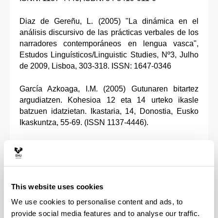
Diaz de Gereñu, L. (2005) "La dinámica en el
análisis discursivo de las prácticas verbales de los
narradores contemporáneos en lengua vasca",
Estudos Linguísticos/Linguistic Studies, Nº3, Julho
de 2009, Lisboa, 303-318. ISSN: 1647-0346
García Azkoaga, I.M. (2005) Gutunaren bitartez
argudiatzen. Kohesioa 12 eta 14 urteko ikasle
batzuen idatzietan. Ikastaria, 14, Donostia, Eusko
Ikaskuntza, 55-69. (ISSN 1137-4446).
Garro, E. & Idiazabal, I. (2005) "Debateak 10
urteko bi ikasle talde elebidunetan. Azterketa eta
didaktika", Ikastaria, 14, 43-54. Donostia, Eusko
Ikaskuntza, 2005. ISSN: 1137-4446
This website uses cookies
Idiazabal, I. & Garcia Azkoaga, I. (Eds.) (2005)
We use cookies to personalise content and ads, to
Euskal Testuen Azterketa eta Euskararen
provide social media features and to analyse our traffic.