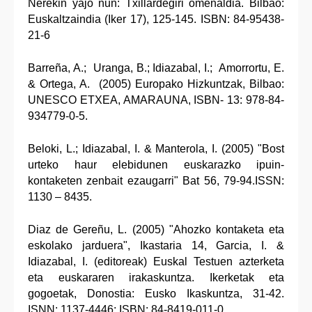
Nerekin yajo nun: Txillardegiri omenaldia. Bilbao:
Euskaltzaindia (Iker 17), 125-145. ISBN: 84-95438-
21-6
Barreña, A.; Uranga, B.; Idiazabal, I.; Amorrortu, E.
& Ortega, A. (2005) Europako Hizkuntzak, Bilbao:
UNESCO ETXEA, AMARAUNA, ISBN- 13: 978-84-
934779-0-5.
Beloki, L.; Idiazabal, I. & Manterola, I. (2005) "Bost
urteko haur elebidunen euskarazko ipuin-
kontaketen zenbait ezaugarri" Bat 56, 79-94.ISSN:
1130 – 8435.
Diaz de Gereñu, L. (2005) "Ahozko kontaketa eta
eskolako jarduera", Ikastaria 14, Garcia, I. &
Idiazabal, I. (editoreak) Euskal Testuen azterketa
eta euskararen irakaskuntza. Ikerketak eta
gogoetak, Donostia: Eusko Ikaskuntza, 31-42.
ISNN: 1137-4446; ISBN: 84-8419-011-0