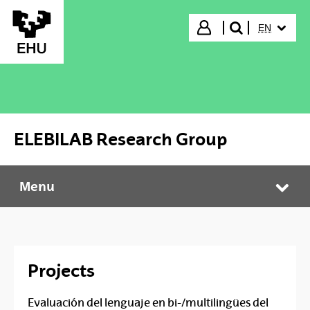
Skip to Main Content
SELECTED
Login
EN
search"
ELEBILAB Research Group
Menu
ELEBILAB Research Group
Tog
Projects
Evaluación del lenguaje en bi-/multilingües del