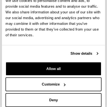
Principal investigator:
Itziar Idiazabal
We use cookies to personalise content and ads, to
Period:
2009-2012
provide social media features and to analyse our traffic.
Financing entity:
Ministerio de Ciencia e
We also share information about your use of our site with
Innovación (FFI 2009 – 13956 – CO2 – 01 (FILO))
our social media, advertising and analytics partners who
may combine it with other information that you’ve
Adaptación al euskara del nivel III del Inventario
provided to them or that they’ve collected from your use
del Desarrollo de las Habilidades Comunicativas
of their services.
Principal investigator:
Iñaki García
Fernández
Show details
Period:
2009-2011
Financing entity:
Eusko Jaurlaritza /
Gobierno Vasco
Allow all
Adquisición, procesamiento y uso del lenguaje.
Euskara, bilingüismo y multilingüismo
Customize
Principal investigator:
Itziar Idiazabal
Period:
2007-2010
Deny
Financing entity:
Eusko Jaurlaritza /